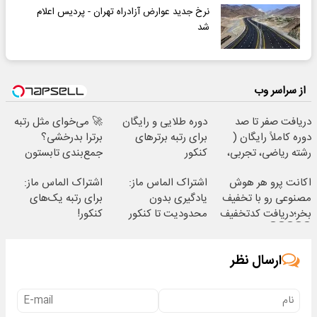
نرخ جدید عوارض آزادراه تهران - پردیس اعلام
شد
از سراسر وب
دریافت صفر تا صد
دوره طلایی و رایگان
🚀 می‌خوای مثل رتبه
دوره کاملاً رایگان (
برای رتبه برترهای
برترا بدرخشی؟
رشته ریاضی، تجربی،
کنکور
جمع‌بندی تابستون
انسانی)
رایگان ماز 📚
اکانت پرو هر هوش
اشتراک الماس ماز:
اشتراک الماس ماز:
مصنوعی رو با تخفیف
یادگیری بدون
برای رتبه یک‌های
بخر؛دریافت کدتخفیف
محدودیت تا کنکور
کنکور!
👇👇👇👇👇
ارسال نظر