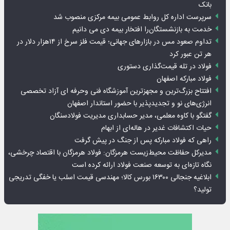
بانک
سرپرست اداره کل روابط عمومی بیمه مرکزی منصوب شد
خدمت به بازنشستگان‌را افتخار بیمه دی می دانیم
تداوم صعود مس در بازارهای جهانی؛ قیمت فلز سرخ از ۱۴هزار دلار در
هر تن عبور کرد
فولاد در تله قیمت‌گذاری دستوری
فولاد مبارکه اصفهان
افتتاح بزرگ‌ترین و مجهزترین آموزشگاه فنی وحرفه ای آزاد تخصصی
انرژی‌های نو و تجدیدپذیر با حضور استاندار اصفهان
گفتگو با کاوه معلمی، مدیر حسابداری مدیریت فولادسنگان
حیات اکتشافات غدیر در هاله‌ای از ابهام
راهی که فولاد مبارکه پس از جنگ در پیش گرفت
مدیرکل حفاظت محیط‌زیست هرمزگان: فولاد هرمزگان با اقتصاد چرخشی،
نگاه تازه‌ای به توسعه صنعت فولاد ارائه کرده است
ابلاغیه جنجالی ۱۶۳۰۰ بورس کالا؛ مهندسی قیمت اسلب یا خفگی تدریجی
تولید؟