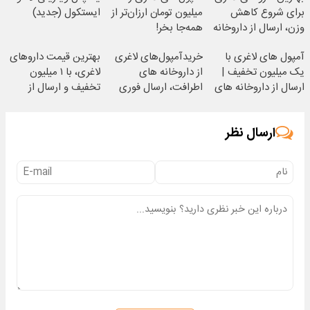
برای شروع کاهش
میلیون تومان ارزان‌تر از
ایستکول (جدید)
وزن، ارسال از داروخانه
همه‌جا بخر!
های نزدیکت!
آمپول های لاغری با
خریدآمپول‌های لاغری
بهترین قیمت داروهای
یک میلیون تخفیف |
از داروخانه های
لاغری، با ۱ میلیون
ارسال از داروخانه های
اطرافت، ارسال فوری
تخفیف و ارسال از
معتبر
همراه با پک یخ!
داروخانه‌
ارسال نظر