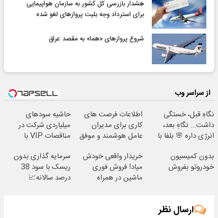
هشدار بازرسی کل کشور به سازمان هواپیمایی
برای استرداد وجه بلیت‌ پروازهای لغو شده
شروع پروازهای «هما» به مقصد عراق
از سراسر وب
نگاهِ قبل، خستگی
اطلاعات فرصت های
حاشیه سودهای
داشت... نگاهِ بعد،
کاری برای مدیران
میلیاردی شرکت در
انرژی داره 🌸 بلفا با
عامل هوشمند و موفق
مناقصات VIP با
25% تخفیف
با شرایط تخفیفی
اشتراکات ایران تندر
بدون کمیسیون
خریدار واقعی خودش
سرمایه گذاری بدون
خودروتو بفروش
میاد! فروش فوری
ریسک با سود 38
ماشین در همراه
درصد سالانه📈
مکانیک
ارسال نظر