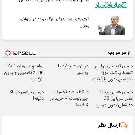
تحلیل هزینه‌ها و پیامدهای پنهان یک بحران
انرژی‌های تجدیدپذیر؛ برگ برنده در روزهای
بحران
از سراسر وب
درمان تضمینی بواسیر
درمان همروئید یا
بواسیرت درمان شد؟
توسط پزشک فوق
بواسیر
100٪ تضمینی و بدون
تخصص بدون بازگشت
بازگشت
درمان همورویید با
تا 60 درصد تخفیف
درمان بواسیر در 30
عمل سرپایی 30
جین وست + خرید در
دقیقه!
دقیقه‌ای!بدون درد و
4 قسط
خونریزی، بدون نیاز
ارسال نظر