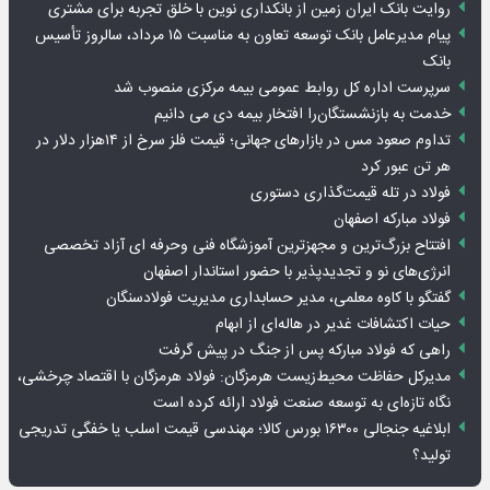
روایت بانک ایران زمین از بانکداری نوین با خلق تجربه برای مشتری
پیام مدیرعامل بانک توسعه تعاون به مناسبت ۱۵ مرداد، سالروز تأسیس
بانک
سرپرست اداره کل روابط عمومی بیمه مرکزی منصوب شد
خدمت به بازنشستگان‌را افتخار بیمه دی می دانیم
تداوم صعود مس در بازارهای جهانی؛ قیمت فلز سرخ از ۱۴هزار دلار در
هر تن عبور کرد
فولاد در تله قیمت‌گذاری دستوری
فولاد مبارکه اصفهان
افتتاح بزرگ‌ترین و مجهزترین آموزشگاه فنی وحرفه ای آزاد تخصصی
انرژی‌های نو و تجدیدپذیر با حضور استاندار اصفهان
گفتگو با کاوه معلمی، مدیر حسابداری مدیریت فولادسنگان
حیات اکتشافات غدیر در هاله‌ای از ابهام
راهی که فولاد مبارکه پس از جنگ در پیش گرفت
مدیرکل حفاظت محیط‌زیست هرمزگان: فولاد هرمزگان با اقتصاد چرخشی،
نگاه تازه‌ای به توسعه صنعت فولاد ارائه کرده است
ابلاغیه جنجالی ۱۶۳۰۰ بورس کالا؛ مهندسی قیمت اسلب یا خفگی تدریجی
تولید؟