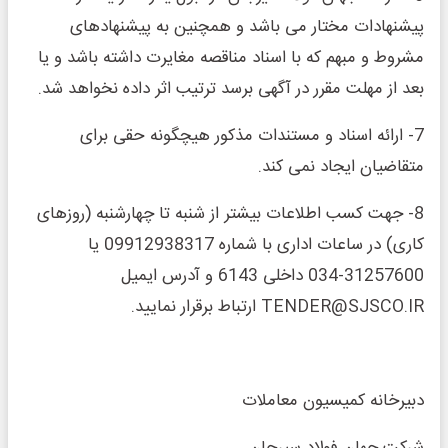
پیشنهادات مختار می باشد و همچنین به پیشنهادهای
مشروط و مبهم که با اسناد مناقصه مغایرت داشته باشد و یا
بعد از مهلت مقرر در آگهی برسد ترتیب اثر داده نخواهد شد.
7- ارائه اسناد و مستندات مذکور هیچگونه حقی برای
متقاضیان ایجاد نمی کند.
8- جهت کسب اطلاعات بیشتر از شنبه تا چهارشنبه (روزهای
کاری) در ساعات اداری با شماره 09912938317 یا
31257600-034 داخلی 6143 و آدرس ایمیل
TENDER@SJSCO.IR ارتباط برقرار نمایید.
دبیرخانه کمیسیون معاملات