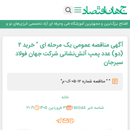
تداوم صعود مس در بازارهای جهانی؛ قیمت فلز سرخ از ۱۴هزار دلار در هر تن عبور کرد
فولاد در تله قیمت‌گذاری دستوری
فولاد مبارکه اصفهان
افتتاح بزرگ‌ترین و مجهزترین آموزشگاه فنی وحرفه ای آزاد تخصصی انرژی‌های نو و
تجدیدپذیر با حضور استاندار اصفهان
گفتگو با کاوه معلمی، مدیر حسابداری مدیریت فولادسنگان
تداوم صعود مس در بازارهای جهانی؛ قیمت فلز سرخ از ۱۴هزار دلار در هر تن عبور کرد
آگهی مناقصه عمومی یک مرحله ای " خرید ۲
فولاد در تله قیمت‌گذاری دستوری
(دو) عدد پمپ ‎آتش‌نشانی شرکت جهان فولاد
سیرجان
" " مناقصه شماره ۱۲-۰۵-ک-م"
خانه
شناسه خبر: 186044
۳۱ فروردین ۱۴۰۵
۲۱:۱۹