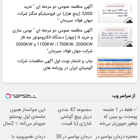
آگهی مناقصه عمومی دو مرحله ای " خرید
5,000 (پنج هزار) تن فروسیلیکو منگنز شرکت
جهان فولاد سیرجان "
آگهی مناقصه عمومی دو مرحله ای " بومی سازی
و خرید 4 (چهار) دستگاه الکتروموتور سه فاز
1100KW ،1700KW، 2000KW و 3000KW
شرکت جهان فولاد سیرجان"
چاپ و انتشار نوبت اول آگهی مناقصات شرکت
آلومینای ایران در روزنامه های
از سراسر وب
✅ فقط در 1 جلسه؛
مجموعه 47 عددی
این جوانساز همون
پوستت رو ببین که
دریل پیچ گوشتی
جلسه‌ی اول پوستتو
چطور جوون‌تر می‌شه
شارژی‌ (با قیمت
جوونتر می‌کنه ✨ 2سال
فوق‌العاده)
ماندگاری داره
معجزه درمان بواسیر در
درمان بواسیر در 30
درمان همورویید با