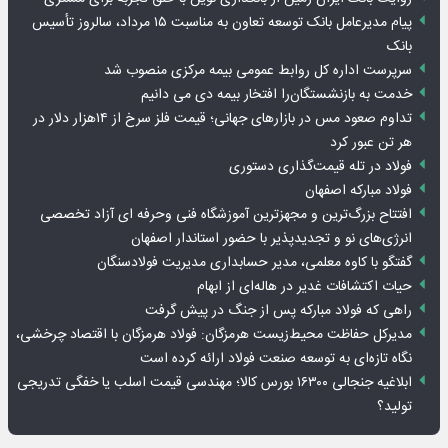
پیام مدیرعامل بانک توسعه تعاون به مناسبت ۱۵ مرداد، سالروز تأسیس
بانک
سرپرست اداره کل روابط عمومی بیمه مرکزی منصوب شد
خدمت به بازنشستگان‌را افتخار بیمه دی می دانیم
تداوم صعود مس در بازارهای جهانی؛ قیمت فلز سرخ از ۱۴هزار دلار در
هر تن عبور کرد
فولاد در تله قیمت‌گذاری دستوری
فولاد مبارکه اصفهان
افتتاح بزرگ‌ترین و مجهزترین آموزشگاه فنی وحرفه ای آزاد تخصصی
انرژی‌های نو و تجدیدپذیر با حضور استاندار اصفهان
گفتگو با کاوه معلمی، مدیر حسابداری مدیریت فولادسنگان
حیات اکتشافات غدیر در هاله‌ای از ابهام
راهی که فولاد مبارکه پس از جنگ در پیش گرفت
مدیرکل حفاظت محیط‌زیست هرمزگان: فولاد هرمزگان با اقتصاد چرخشی،
نگاه تازه‌ای به توسعه صنعت فولاد ارائه کرده است
ابلاغیه جنجالی ۱۶۳۰۰ بورس کالا؛ مهندسی قیمت اسلب یا خفگی تدریجی
تولید؟