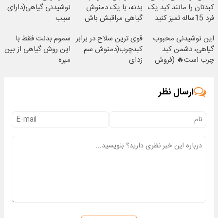
کبدتان را مانند کبد یک
بدنه، با یک دمنوش
نوشیدنی گیاهی(دارای
فرد 15ساله تمیز کنید
گیاهی مراقبش باش
سیب
سلامت+55تخفیف)
این نوشیدنی محبوب
قوی ترین سلاح در برابر
سموم بدنت فقط با
گیاهی، دشمن کبد
کبدچرب(دمنوش سم
این روش گیاهی از بین
چرب است🔥 (فروش
زدای
میره
ویژه فقط امروز)
گیاهی55%تخفیف)
ارسال نظر