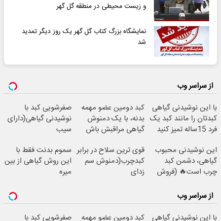
و زیست محیطی در منطقه گل گهر
نمایشگاه بزرگ کتاب گل گهر یک روز دیگر تمدید
شد
از سراسر وب
با این نوشیدنی گیاهی
کبد دومین عضو مهمه
صفرشویی کبد با
کبدتان را مانند کبد یک
بدنه، با یک دمنوش
نوشیدنی گیاهی(دارای
فرد 15ساله تمیز کنید
گیاهی مراقبش باش
سیب
سلامت+55تخفیف)
این نوشیدنی محبوب
قوی ترین سلاح در برابر
سموم بدنت فقط با
گیاهی، دشمن کبد
کبدچرب(دمنوش سم
این روش گیاهی از بین
چرب است🔥 (فروش
زدای
میره
ویژه فقط امروز)
گیاهی55%تخفیف)
از سراسر وب
با این نوشیدنی گیاهی
کبد دومین عضو مهمه
صفرشویی کبد با