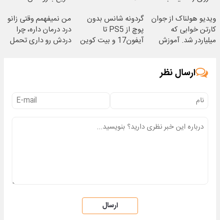
مدت محدود)
ویدیو هولناک از جوان
گردونه شانس بدون
من نمیفهمم وقتی زانو
کارتن خوابی که
پوچ از PS5 تا
درد درمان داره، چرا
میلیاردر شد. آموزش
آیفون17 و بیت کوین
دردش رو داری تحمل
رایگان
🔥
میکنی؟❗
ارسال نظر
ارسال