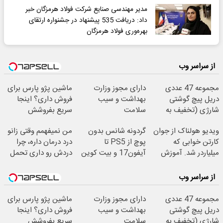
مدیر مهندسی صنایع شرکت فولاد هرمزگان خبر
داد: دریافت 535 پیشنهاد در جشنواره ارتقای
بهره‌وری فولاد هرمزگان
از سراسر وب
مجموعه 47 عددی
دارای مجوز وزارت
ماشین پژو پارس برای
دریل پیچ گوشتی
بهداشت و سیب
فروش داری؟ اینجا
شارژی (تخفیف به
سلامت
سریع بفروشش
مدت محدود)
ویدیو هولناک از جوان
گردونه شانس بدون
من نمیفهمم وقتی زانو
کارتن خوابی که
پوچ از PS5 تا
درد درمان داره، چرا
میلیاردر شد. آموزش
آیفون17 و بیت کوین
دردش رو داری تحمل
رایگان
🔥
میکنی؟❗
از سراسر وب
مجموعه 47 عددی
دارای مجوز وزارت
ماشین پژو پارس برای
دریل پیچ گوشتی
بهداشت و سیب
فروش داری؟ اینجا
شارژی (تخفیف به
سلامت
سریع بفروشش