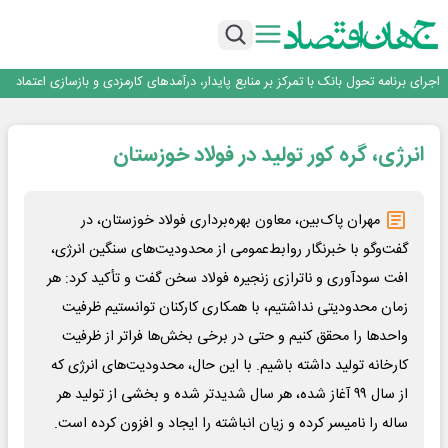
پیام مدیرعامل بانک توسعه تعاون به مناسبت ۱۵ مرداد، سالروز تأسیس بانک
سرپرست اداره کل روابط عمومی بیمه مرکزی منصوب شد
اجرای برنامه تحول بانک با تمرکز بر منابع پایدار، درآمدهای کارمزدی و بازسازی اعتماد
مشتریان
بانک مهر ایران بیش از ۷۰ میلیارد تومان به برنامه‌های مسئولیت اجتماعی اختصاص
داد
روایت بانک ایران زمین از بانکداری نوین با خلق تجربه برای مشتری
انرژی، گره کور تولید در فولاد خوزستان
پیام مدیرعامل بانک توسعه تعاون به مناسبت ۱۵ مرداد، سالروز تأسیس بانک
سرپرست اداره کل روابط عمومی بیمه مرکزی منصوب شد
اجرای برنامه تحول بانک با تمرکز بر منابع پایدار، درآمدهای کارمزدی و بازسازی اعتماد
مشتریان
مهران پاک‌بین، معاون بهره‌برداری فولاد خوزستان، در
بانک مهر ایران بیش از ۷۰ میلیارد تومان به برنامه‌های مسئولیت اجتماعی اختصاص
داد
گفت‌وگو با خبرنگار روابط‌عمومی از محدودیت‌های سنگین انرژی،
افت سودآوری و ناترازی زنجیره فولاد سخن گفت و تأکید کرد: هر
زمان محدودیتی نداشتیم، با همکاری کارکنان توانستیم ظرفیت
واحدها را محقق کنیم و حتی در برخی بخش‌ها فراتر از ظرفیت
کارخانه تولید داشته باشیم. با این حال، محدودیت‌های انرژی که
از سال ۹۹ آغاز شده، هر سال شدیدتر شده و بخشی از تولید هر
ساله را نامیسر کرده و زیان انباشته را ایجاد و افزون کرده است.