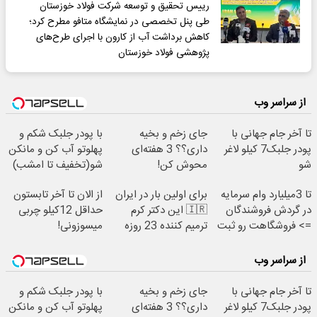
رییس تحقیق و توسعه شرکت فولاد خوزستان
طی پنل تخصصی در نمایشگاه متافو مطرح کرد؛
کاهش برداشت آب از کارون با اجرای طرح‌های
پژوهشی فولاد خوزستان
از سراسر وب
تا آخر جام جهانی با
جای زخم و بخیه
با پودر جلبک شکم و
پودر جلبک7 کیلو لاغر
داری؟؟ 3 هفته‌ای
پهلوتو آب کن و مانکن
شو
محوش کن!
شو(تخفیف تا امشب)
تا 3میلیارد وام سرمایه
برای اولین بار در ایران
از الان تا آخر تابستون
در گردش فروشندگان
🇮🇷 این دکتر کرم
حداقل 12کیلو چربی
=> فروشگاهت رو ثبت
ترمیم کننده 23 روزه
میسوزونی!
کن
ساخت!
از سراسر وب
تا آخر جام جهانی با
جای زخم و بخیه
با پودر جلبک شکم و
پودر جلبک7 کیلو لاغر
داری؟؟ 3 هفته‌ای
پهلوتو آب کن و مانکن