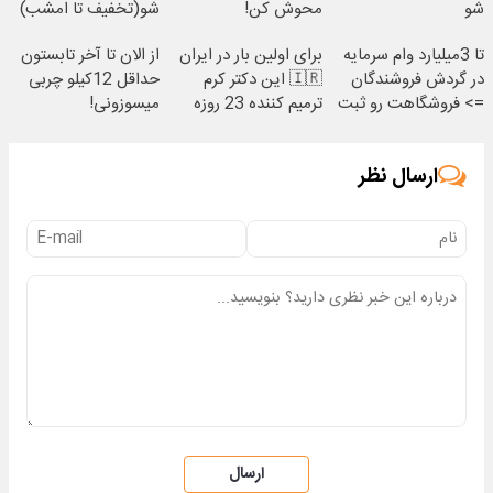
شو
محوش کن!
شو(تخفیف تا امشب)
تا 3میلیارد وام سرمایه
برای اولین بار در ایران
از الان تا آخر تابستون
در گردش فروشندگان
🇮🇷 این دکتر کرم
حداقل 12کیلو چربی
=> فروشگاهت رو ثبت
ترمیم کننده 23 روزه
میسوزونی!
کن
ساخت!
ارسال نظر
ارسال