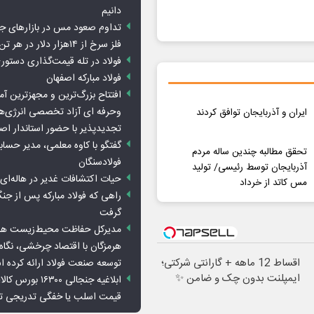
دانیم
تداوم صعود مس در بازارهای ج
فلز سرخ از ۱۴هزار دلار در هر تن عبور کرد
فولاد در تله قیمت‌گذاری دستور
فولاد مبارکه اصفهان
افتتاح بزرگ‌ترین و مجهزترین آم
وحرفه ای آزاد تخصصی انرژی‌ها
ایران و آذربایجان توافق کردند
تجدیدپذیر با حضور استاندار اص
گفتگو با کاوه معلمی، مدیر حسا
تحقق مطالبه چندین ساله مردم
فولادسنگان
آذربایجان توسط رئیسی/ تولید
حیات اکتشافات غدیر در هاله‌ای ا
مس کاتد از خرداد
راهی که فولاد مبارکه پس از ج
گرفت
مدیرکل حفاظت محیط‌زیست هرمز
هرمزگان با اقتصاد چرخشی، نگاه ت
اقساط 12 ماهه + گارانتی شرکتی؛
توسعه صنعت فولاد ارائه کرده 
ایمپلنت بدون چک و ضامن ✨
ابلاغیه جنجالی ۱۶۳۰۰
قیمت اسلب یا خفگی تدریجی تو