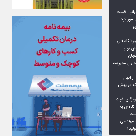
هانی؛ قیمت
ی
وزشگاه فنی
ی نو و
فهان
بداری مدیریت
ز ابهام
نگ در پیش
گان: فولاد
ازه‌ای به
است
 بورس کالا؛ مهندسی
لید؟