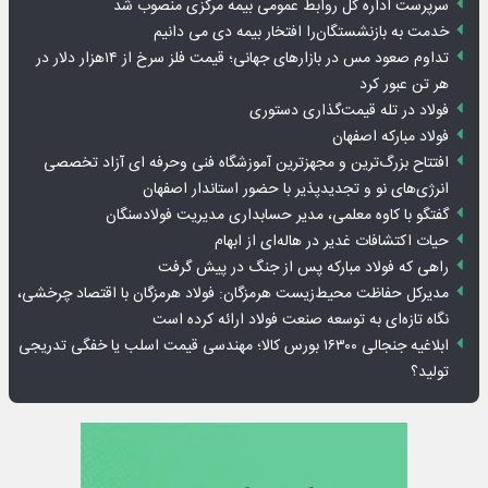
سرپرست اداره کل روابط عمومی بیمه مرکزی منصوب شد
خدمت به بازنشستگان‌را افتخار بیمه دی می دانیم
تداوم صعود مس در بازارهای جهانی؛ قیمت فلز سرخ از ۱۴هزار دلار در
هر تن عبور کرد
فولاد در تله قیمت‌گذاری دستوری
فولاد مبارکه اصفهان
افتتاح بزرگ‌ترین و مجهزترین آموزشگاه فنی وحرفه ای آزاد تخصصی
انرژی‌های نو و تجدیدپذیر با حضور استاندار اصفهان
گفتگو با کاوه معلمی، مدیر حسابداری مدیریت فولادسنگان
حیات اکتشافات غدیر در هاله‌ای از ابهام
راهی که فولاد مبارکه پس از جنگ در پیش گرفت
مدیرکل حفاظت محیط‌زیست هرمزگان: فولاد هرمزگان با اقتصاد چرخشی،
نگاه تازه‌ای به توسعه صنعت فولاد ارائه کرده است
ابلاغیه جنجالی ۱۶۳۰۰ بورس کالا؛ مهندسی قیمت اسلب یا خفگی تدریجی
تولید؟