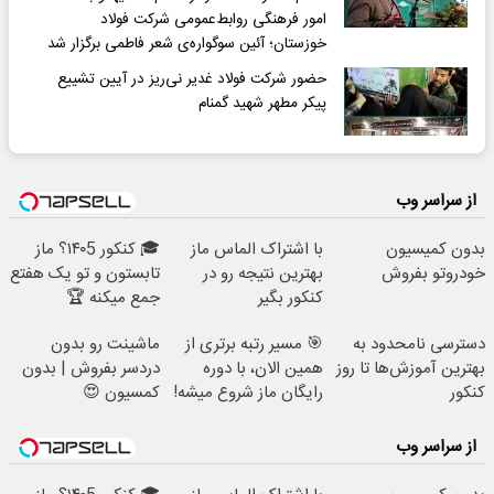
امور فرهنگی روابط‌عمومی شرکت فولاد
خوزستان؛ آئین سوگواره‌ی شعر فاطمی برگزار شد
حضور شرکت فولاد غدیر نی‌ریز در آیین تشییع
پیکر مطهر شهید گمنام
از سراسر وب
بدون کمیسیون
با اشتراک الماس ماز
🎓 کنکور ۱۴۰5؟ ماز
خودروتو بفروش
بهترین نتیجه رو در
تابستون و تو یک هفتع
کنکور بگیر
جمع میکنه 🏆
دسترسی نامحدود به
🎯 مسیر رتبه برتری از
ماشینت رو بدون
بهترین آموزش‌ها تا روز
همین الان، با دوره
دردسر بفروش | بدون
کنکور
رایگان ماز شروع میشه!
کمسیون 😍
از سراسر وب