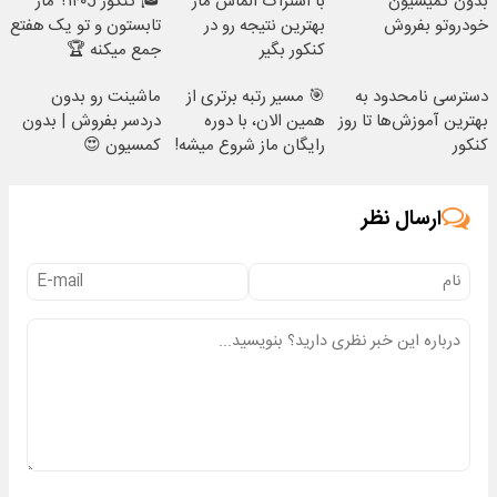
بدون کمیسیون
با اشتراک الماس ماز
🎓 کنکور ۱۴۰5؟ ماز
خودروتو بفروش
بهترین نتیجه رو در
تابستون و تو یک هفتع
کنکور بگیر
جمع میکنه 🏆
دسترسی نامحدود به
🎯 مسیر رتبه برتری از
ماشینت رو بدون
بهترین آموزش‌ها تا روز
همین الان، با دوره
دردسر بفروش | بدون
کنکور
رایگان ماز شروع میشه!
کمسیون 😍
ارسال نظر