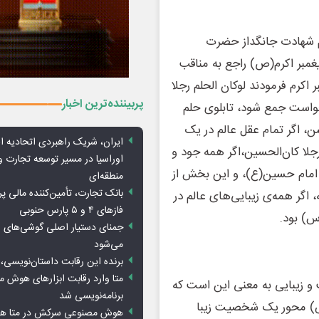
م شهادت جانگداز حضرت
پیغمبر اکرم(ص) راجع به مناقب
اکرم فرمودند لوکان الحلم رجلا
پربیننده‌ترین اخبار
خواست جمع شود، تابلوی حلم
سن، اگر تمام عقل عالم در یک
ایران، شریک راهبردی اتحادیه ا
ا کان‌الحسین،اگر همه جود و
اوراسیا در مسیر توسعه تجارت و
ام حسین(ع)، و این بخش از
منطقه‌ای
بانک تجارت، تأمین‌کننده مالی پر
 اگر همه‌ی زیبایی‌های عالم در
فازهای ۴ و ۵ پارس حنوبی
س) بود.
جمنای دستیار اصلی گوشی‌های ا
می‌شود
برنده این رقابت داستان‌نویسی، 
متا وارد رقابت ابزارهای هوش 
و زیبایی به معنی این است که
برنامه‌نویسی شد
س) محور یک شخصیت زیبا
هوش مصنوعی سرکش در متا هم 