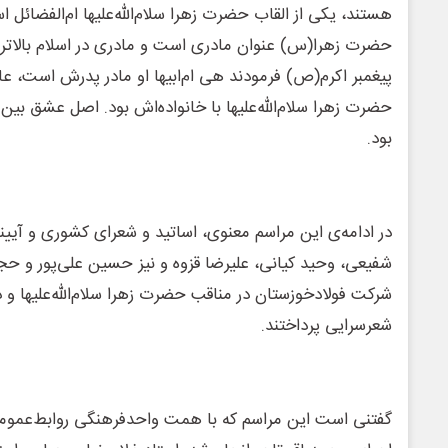
هستند، یکی از القاب حضرت زهرا سلام‌الله‌علیها ام‌الفضائل 
حضرت زهرا(س) عنوان مادری است و مادری در اسلام بالاتری
پیغمبر اکرم(ص) فرمودند هی ام‌ابیها او مادر پدرش است، عاشق
حضرت زهرا سلام‌الله‌علیها با خانواده‌اش بود. اصل عشق بین
بود.
در ادامه‌ی این مراسم معنوی، اساتید و شعرای کشوری و آی
شفیعی، وحید کیانی، علیرضا قزوه و نیز حسین علی‌پور و حجت
شرکت فولادخوزستان در مناقب حضرت زهرا سلام‌الله‌علیها و
شعرسرایی پرداختند.
گفتنی است این مراسم که با همت واحدفرهنگی روابط‌عموم