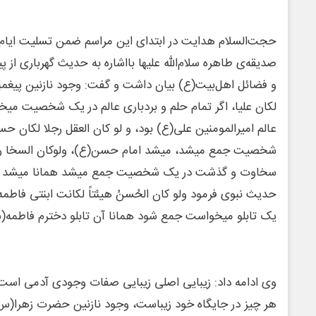
حجت‌السلام هدایت در ابتدای این مراسم ضمن تسلیت ایا
صدیقه‌ی طاهره سلام‌الله علیها بااشاره به حدیث گهرباری از 
و فضائل اهل‌بیت(ع) بیان داشت و گفت: وجود نازنین پیغمبر 
لکان علیا، اگر تمام حلم و بردباری عالم در یک شخصیت می
عالم امیرالمومنین علی(ع) بود، و لو کان العقل رجلا لکان ح
شخصیت جمع میشد، میشد امام حسن(ع)، ولوکان السخا رجل
سخاوت و گذشت در یک شخصیت جمع میشد همانا میشد ام
حدیث نبوی فرمود ولو کان الحُسنُ هیئتاً لکانت ابنتی فاطمه،
یک تابلو میخواست جمع شود همانا آن تابلو دخترم فاطمه(
وی ادامه داد: زیبایی اصلی زیبایی صفات وجودی آدمی است 
هر چیز در جایگاه خود زیباست، وجود نازنین حضرت زهرا(