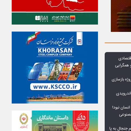
قتصادی
 همگرایی
وژه بازسازی
ندرویدی
انسان نبود!
مصنوعی
جنجال به پا