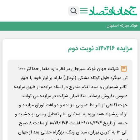
تجدیدپذیر با حضور استاندار اصفهان
گفتگو با کاوه معلمی، مدیر حسابداری مدیریت فولادسنگان
تداوم صعود مس در بازارهای جهانی؛ قیمت فلز سرخ از ۱۴هزار دلار در هر تن عبور کرد
فولاد در تله قیمت‌گذاری دستوری
فولاد مبارکه اصفهان
افتتاح بزرگ‌ترین و مجهزترین آموزشگاه فنی وحرفه ای آزاد تخصصی انرژی‌های نو و
تجدیدپذیر با حضور استاندار اصفهان
گفتگو با کاوه معلمی، مدیر حسابداری مدیریت فولادسنگان
مزایده ۱۴۰۴۱۶د نوبت دوم
تداوم صعود مس در بازارهای جهانی؛ قیمت فلز سرخ از ۱۴هزار دلار در هر تن عبور کرد
فولاد در تله قیمت‌گذاری دستوری
شرکت جهان فولاد سیرجان در نظر دارد مقدار حداکثر ۱۰۰۰
تن میلگرد طول کوتاه مشکی (نرمال) مازاد بر نیاز خود را طبق
آنالیز شیمیایی و سبد اقلام مندرج در اسناد مزایده از طریق مزایده
عمومی بفروش برساند. متقاضیان شرکت در مزایده می توانند
جهت آگاهی از شرایط عمومی مزایده و دریافت اوراق مزایده و
ارائه پیشنهاد همه روزه به استثنای ایام تعطیل رسمی، پنجشنبه و
جمعه از تاریخ ۲۹/۰۸/۱۴۰۴ لغایت ۱۰/۰۹/۱۴۰۴ از ساعت ۸ صبح
الی ۱۲ به آدرس تهران، میدان ونک، بزرگراه حقانی بعد از جهان