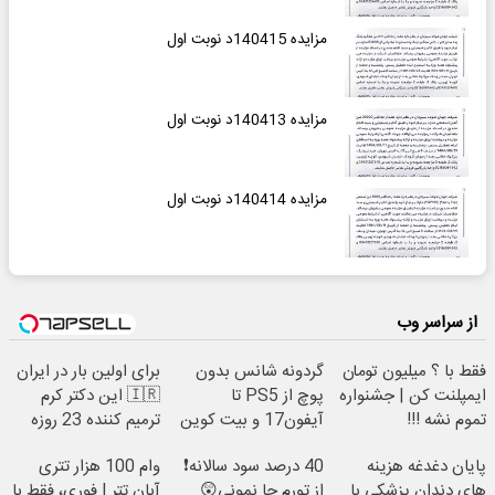
مزایده 140415د نوبت اول
مزایده 140413د نوبت اول
مزایده 140414د نوبت اول
از سراسر وب
فقط با ؟ میلیون تومان
گردونه شانس بدون
برای اولین بار در ایران
ایمپلنت کن | جشنواره
پوچ از PS5 تا
🇮🇷 این دکتر کرم
تموم نشه !!!
آیفون17 و بیت کوین
ترمیم کننده 23 روزه
🔥
ساخت!
پایان دغدغه هزینه
40 درصد سود سالانه❗
وام 100 هزار تتری
های دندان پزشکی با
از تورم جا نمونی😲
آبان تتر | فوری، فقط با