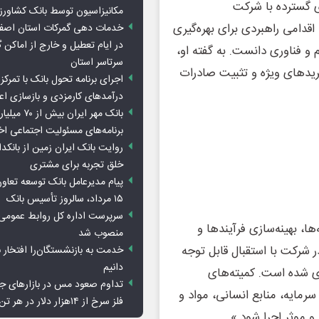
ی گسترده با شرکت
مکانیزاسیون توسط بانک کشاور
اقدامی راهبردی برای بهره‌گیری
خدمات دهی گمرکات استان اصفه
در ایام تعطیل و خارج از اماکن 
 و فناوری دانست. به گفته او،
سرتاسر استان
گریدهای ویژه و تثبیت صادرات
اجرای برنامه تحول بانک با تمرکز ب
درآمدهای کارمزدی و بازسازی اع
بانک مهر ایران ب
برنامه‌های مسئولیت اجتماعی ا
روایت بانک ایران زمین از بانکدا
خلق تجربه برای مشتری
پیام مدیرعامل بانک توسعه تعاو
۱۵ مرداد، سالروز تأسیس بانک
سرپرست اداره کل روابط عمومی 
ا، بهینه‌سازی فرآیندها و
منصوب شد
در شرکت با استقبال قابل توجه
خدمت به بازنشستگان‌را افتخار 
دانیم
ری شده است. کمیته‌های
تداوم صعود مس در بازارهای ج
مایه، منابع انسانی، مواد و
فلز سرخ از ۱۴هزار دلار در هر تن عبور کرد
و موثر اجرا شود.»