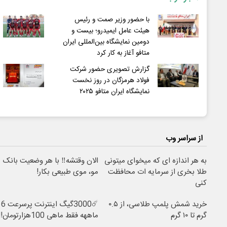
با حضور وزیر صمت و رئیس
هیئت عامل ایمیدرو؛ بیست و
دومین نمایشگاه بین‌المللی ایران
متافو آغاز به کار کرد
گزارش تصویری حضور شرکت
فولاد هرمزگان در روز نخست
نمایشگاه ایران متافو ۲۰۲۵
از سراسر وب
به هر اندازه ای که میخوای میتونی
الان وقتشه‼️ با هر وضعیت بانک
طلا بخری از سرمایه ات محافظت
مو، موی طبیعی بکار!
کنی
خرید شمش پلمپ طلاسی، از ۰.۵
☄️3000گیگ اینترنت پرسرعت 6
گرم تا ۱۰ گرم
ماههه فقط ماهی 100هزارتومان!!