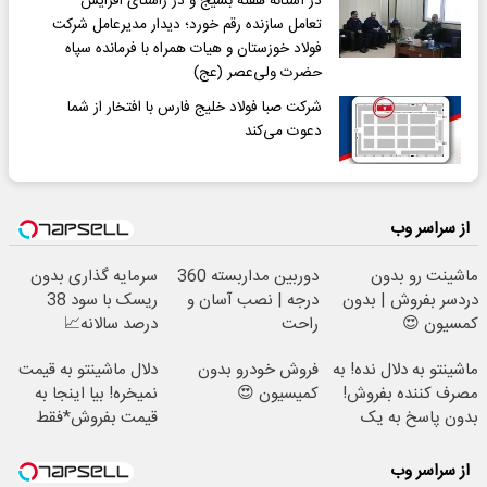
در آستانه هفته بسیج و در راستای افزایش
تعامل سازنده رقم خورد؛ دیدار مدیرعامل شرکت
فولاد خوزستان و هیات همراه با فرمانده سپاه
حضرت ولی‌عصر (عج)
شرکت صبا فولاد خلیج فارس با افتخار از شما
دعوت می‌کند
از سراسر وب
ماشینت رو بدون
دوربین مداربسته 360
سرمایه گذاری بدون
دردسر بفروش | بدون
درجه | نصب آسان و
ریسک با سود 38
کمسیون 😍
راحت
درصد سالانه📈
ماشینتو به دلال نده! به
فروش خودرو بدون
دلال ماشینتو به قیمت
مصرف کننده بفروش!
کمیسیون 😍
نمیخره! بیا اینجا به
بدون پاسخ به یک
قیمت بفروش*فقط
تماس
خریدار واقعی*
از سراسر وب