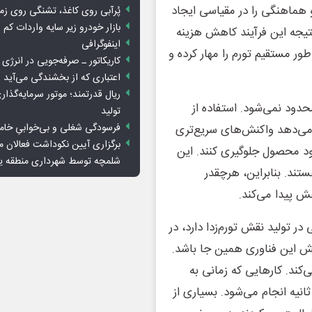
 هماهنگی را در مقیاسی ایجاد
پُرآبی روی کاغذ، تشنگی روی زم
بازار خودرو زیر سایه واردات کم ا
نتیجه این فرآیند کاهش هزینه
اینفوگرافی
طور مستقیم تورم را مهار کرده و
کاریکاتور ـ صرفه‌جویی در انرژی
اعتباری که از بخشندگی می‌آید
ریال قدرتمند؛ موتور سرمایه‌گذار
حدود نمی‌شود. استفاده از
تولید
فرسودگی شغلی و بی‌خوابیِ خام
 می‌دهد واکنش‌های سریع‌تری
برگزاری آیین نکوداشت فعالان م
بود محصول جلوگیری کنند. این
شلمچه توسط شهرداری منطقه 
تند. بنابراین، هرچقدر
ش پیدا می‌کند.
ر تولید نقش تورم‌زدا دارد، در
الش این فناوری همین جا باشد.
ند. کارهایی که زمانی به
نیه انجام می‌شود. بسیاری از