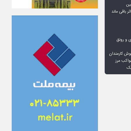
ین
ثر باقی ماند
ی و رونق
وش کارمندان
واکب مرز
یک