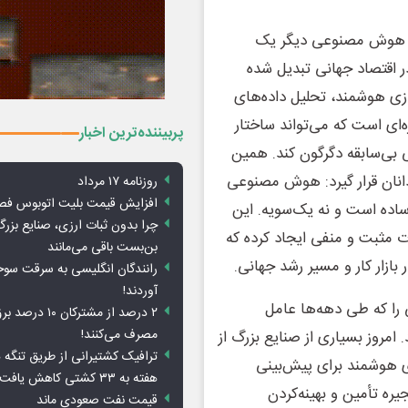
ت: هوش مصنوعی دیگر یک
در اقتصاد جهانی تبدیل شده
ازی هوشمند، تحلیل داده‌های
ه‌ای است که می‌تواند ساختار
پربیننده‌ترین اخبار
بی‌سابقه دگرگون کند. همین
نان قرار گیرد: هوش مصنوعی
روزنامه ۱۷ مرداد
افزایش قیمت بلیت اتوبوس فص
 ساده است و نه یک‌سویه. این
چرا بدون ثبات ارزی، صنایع بزرگ
ات مثبت و منفی ایجاد کرده که
بن‌بست باقی می‌مانند
بازار کار و مسیر رشد جهانی.
رانندگان انگلیسی به سرقت سو
آوردند!
 را که طی دهه‌ها عامل
۲ درصد از مشترکان 
مصرف می‌کنند!
امروز بسیاری از صنایع بزرگ از
ترافیک کشتیرانی از طریق تنگه 
ای هوشمند برای پیش‌بینی
هفته به ۳۳ کشتی کاهش یافت
ره تأمین و بهینه‌کردن
قیمت نفت صعودی ماند