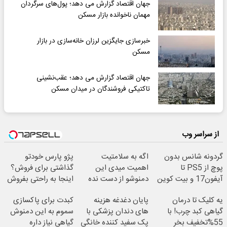
جهان اقتصاد گزارش می دهد؛ پول‌های سرگردان
مهمان ناخوانده بازار مسکن
خبرسازی جایگزین لرزان خانه‌سازی در بازار
مسکن
جهان اقتصاد گزارش می دهد؛ عقب‌نشینی
تاکتیکی فروشندگان در میدان مسکن
از سراسر وب
گردونه شانس بدون
اگه به سلامتیت
پژو پارس خودتو
پوچ از PS5 تا
اهمیت میدی این
گذاشتی برای فروش؟
آیفون17 و بیت کوین
دمنوشو از دست نده
اینجا به راحتی بفروش
🔥
یه کلیک تا درمان
پایان دغدغه هزینه
کبدت برای پاکسازی
گیاهی کبد چرب! با
های دندان پزشکی با
سموم به این دمنوش
55%تخفیف بخر
پک سفید کننده خانگی
گیاهی نیاز داره