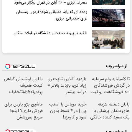
مصرف انرژی – ۲۶ آبان در تهران برگزار می‌شود
وعده ای که باید عملیاتی شود؛ آزمون زمستان
برای حکمرانی انرژی
تأکید بر پیوند صنعت و دانشگاه در فولاد سنگان
از سراسر وب
تا 3میلیارد وام سرمایه
بازدید آنلاین‌شاپت رو
با این نوشیدنی گیاهی
در گردش فروشندگان
زیاد کن، بازدید بالاتر =
کبدت همیشه
=> فروشگاهت رو ثبت
درآمد بیشتر
پرقدرته55%تخفیف
کن
پایان دغدغه هزینه
خرید موبایل با اسنپ
ماشین پژو پارس برای
های دندان پزشکی با
پی | در ۴ قسط بدون
فروش داری؟ اینجا
پک سفید کننده خانگی
سود و کارمزد!
سریع بفروشش
از سراسر وب