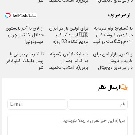
دارایی‌های دیجیتال
برس(تا امشب تخفیف
شو
ویژه)
از سراسر وب
تا 3میلیارد وام سرمایه
برای اولین بار در ایران
از الان تا آخر تابستون
در گردش فروشندگان
🇮🇷 این دکتر کرم
حداقل 12کیلو چربی
=> فروشگاهت رو ثبت
ترمیم کننده 23 روزه
میسوزونی!
کن
ساخت!
والکس: بازار امن برای
با جلبک لاغری 3سوته
تا آخر جام جهانی با
خرید و فروش
به اندام ایده ال
پودر جلبک7 کیلو لاغر
دارایی‌های دیجیتال
برس(تا امشب تخفیف
شو
ویژه)
ارسال نظر