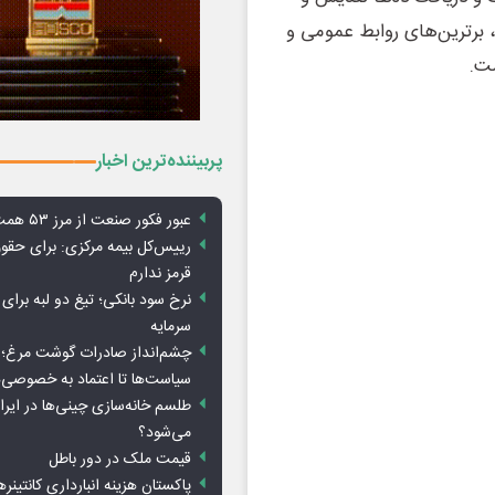
 برترین‌های روابط عمومی و
ت.
پربیننده‌ترین اخبار
عبور فکور صنعت از مرز ۵۳ همت درآمد
رییس‌کل بیمه مرکزی: برای حق
قرمز ندارم
نرخ سود بانکی؛ تیغ دو لبه برای ت
سرمایه
چشم‌انداز صادرات گوشت مرغ؛ از
سیاست‌ها تا اعتماد به خصوصی‌ه
طلسم خانه‌سازی چینی‌ها در ایر
می‌شود؟
قیمت ملک در دور باطل
پاکستان هزینه انبارداری کانتینره