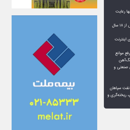
‌بها رعایت
مشکلات مسکن مهر پردیس پس از ۱۸ سال
اعمال ضریب ۲.۷ برای اینترنت
فع موانع
گ‌آهن
ی صنعتی و
 نفت سپاهان
، ریخته‌گری و