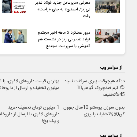
معرفی مدیرعامل جدید فولاد غدیر
نی‌ریز/ احمدی» به جای «راحت»
رفت
مرور عملکرد 3 ماهه اخیر مجتمع
فولاد غدیر نی ریز در نشست هم
اندیشی با سرپرست مجتمع
از سراسر وب
دیگه هیچوقت پیری سراغت نمیاد
بهترین قیمت داروهای لاغری، با ۱
😉 کرم ضدچروک گیاهی👈🏻
میلیون تخفیف و ارسال از داروخانه
45%تخفیف
بدون سوزن پوستتو 10سال جوون
1 میلیون تومان تخفیف خرید
کن50%تخفیف پاییزی
داروهای لاغری با ارسال از داروخان
و پک یخ!
از سراسر وب