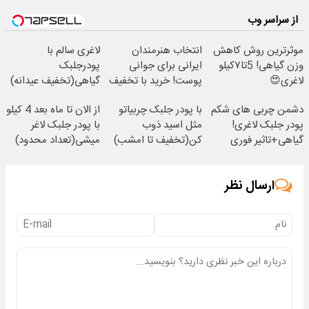
از سراسر وب
موثرترین روش کاهش
انتخاب هنرمندان
لاغری سالم با
وزن گیاهی! 5تا۷کیلو
ایرانی برای جوانی
پودرجلبک
لاغری😍
پوست! خرید با تخفیف
گیاهی(تخفیف عیدانه)
ویژه
دشمن چربی های شکم
با پودر جلبک چربیاتو
از الان تا ماه بعد 4 کیلو
پودر جلبک لاغری!
مثل اسید ذوب
با پودر جلبک لاغر
گیاهی+تاثیر فوری
کن(تخفیف تا امشب)
میشی(تعداد محدود)
ارسال نظر