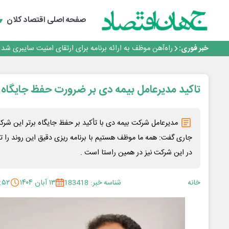
یک اشتباه کلاد، تمام اطلاعات کاربر را به باد داد
اینوتکس امسال با مدل جدید برگزار می‌شود
صفحه اصلی
اقتصاد کلان
رگولاتوری: اعمال ضریب ۲.۷ برای اینترنت بین‌الملل صحت ندارد
راه‌آهن موظف به ارائه برنامه برای ارتقای امنیت سایبری شد
خبر فوری:
با تقاضای برق ناپایدار هوش مصنوعی خودزنی می‌کند
یک اشتباه کلاد، تمام اطلاعات کاربر را به باد داد
اینوتکس امسال با مدل جدید برگزار می‌شود
تاکید مدیرعامل بیمه دی بر ضرورت حفظ جایگاه 
مدیرعامل شرکت بیمه دی با تأکید بر حفظ جایگاه برتر این شرک
جاری گفت: همه ما موظف هستیم با برنامه ریزی دقیق این روند را ت
در این شرکت نیز در همین راستا است .
خانه
شناسه خبر: 183418
۱۳ آبان ۱۴۰۴
:۵۲