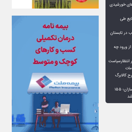
گاه‌های خورشیدی
یع طی
 در تابستان
 از ورود چه
 انتظارسیاست
مات
 کالابرگ
افت ۳۴ درصدی فروش خودروسازان؛ ۱۵۵
شد