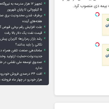
تجهیز ۱۲ هزار مدرسه به نیرو
 بیمه دی منصوب کرد.
۵ کیلوواتی تا پایان شهریور
برطرف شدن محدودیت‌ برق صنا
هفته‌های آینده
علت افزایش رقم برخی قبوض آب
قیمت نفت یک دلار بالا رفت
رشد بازار رمزارزها؛ کاربران پیش
نکاتی را باید بدانند؟
ساماندهی صنعت تلفن همراه در
جدیددولت؛حمایت ازتولید وخد
صندوق توسعه ملی نقشی در طرح
ندارد
هزار خودرو در چهار ماه فروخته 