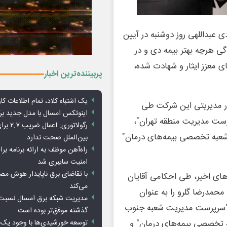
 عبداللهی روز دوشنبه در آیین
گی هرچه بهتر بیمه دی و در
ی معزز ایثار و شهادت شده،
پربیننده‌ترین اخبار
یک اشتباه کلاد، تمام اطلاعات کارب
ر مدیریتی این شرکت طی
اینوتکس امسال با مدل جدید برگ
رست مدیریت منطقه تهران"،
رگولاتوری: 
عبه تخصصی بیمه‌های درمان"
بین‌الملل صحت ندارد
راه‌آهن موظف به ارائه برنامه برا
امنیت سایبری شد
با تقاضای برق ناپایدار هوش م
های اخیر، طی احکامی آقایان
می‌کند
حمدرضا گلرو را به عنوان
مدیریت شبکه برق امسال نسبت 
 "سرپرست مدیریت شعبه جنوب
گذشته موفق‌تر بوده است
توسعه خورشیدی‌ها با وجود یک 
ه تخصصی بیمه‌های درمان" و