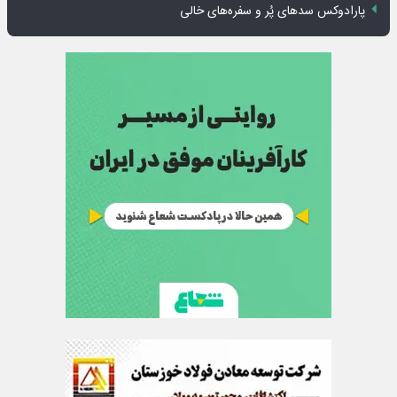
پارادوکس سدهای پُر و سفره‌های خالی