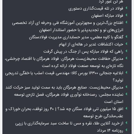
هر تن عبور کرد
فولاد در تله قیمت‌گذاری دستوری
فولاد مبارکه اصفهان
افتتاح بزرگ‌ترین و مجهزترین آموزشگاه فنی وحرفه ای آزاد تخصصی
انرژی‌های نو و تجدیدپذیر با حضور استاندار اصفهان
گفتگو با کاوه معلمی، مدیر حسابداری مدیریت فولادسنگان
حیات اکتشافات غدیر در هاله‌ای از ابهام
راهی که فولاد مبارکه پس از جنگ در پیش گرفت
مدیرکل حفاظت محیط‌زیست هرمزگان: فولاد هرمزگان با اقتصاد چرخشی،
نگاه تازه‌ای به توسعه صنعت فولاد ارائه کرده است
ابلاغیه جنجالی ۱۶۳۰۰ بورس کالا؛ مهندسی قیمت اسلب یا خفگی تدریجی
تولید؟
مدیرکل محیط‌زیست: صنایع هرمزگان باید به سمت تولید سبز حرکت کنند
نماینده مجلس: رصدخانه نوآوری فولاد هرمزگان، فصل تازه‌ی توسعه
استان است
افق ۱۵ میلیون تنی فولاد سنگان چه شد؟ | ۴۰ روز توقف، بحران خوراک و
عقب‌ماندگی طرح توسعه
از خرید آنلاین طلا، نقره و مس تا ساخت سبد سرمایه‌گذاری با زرپی
روزنامه ۱۴ مرداد