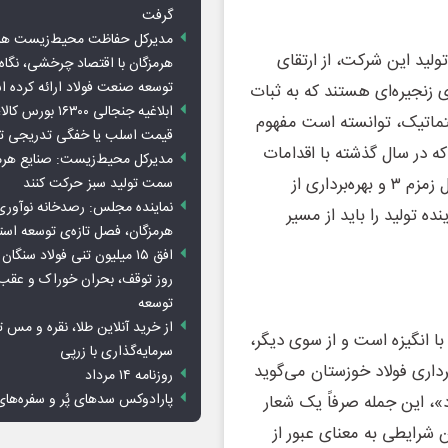
گرفت
مدیرکل حفاظت محیط‌زیست هرمز
ید این شرکت، از ارتقای
هرمزگان با اقتصاد چرخشی، نگاه ت
توسعه صنعت فولاد ارائه کرده 
زنجیره‌ای‌ هستند که به ثبات
ابلاغیه جنجالی ۱۶۳۰۰
ستماتیک، توانسته است مفهوم
قیمت اسلب یا خفگی تدریجی تو
که در سال گذشته با اقدامات
مدیرکل محیط‌زیست: صنایع هرمزگ
توسعه ای چون تملک نیروگاه خلیج‌فارس، راه اندازی مگامدول زمزم ۳ و بهره‌برداری از
سمت تولید سبز حرکت کنند
نماینده مجلس: رصدخانه نوآوری 
ه تولید را باید از مسیر
هرمزگان، فصل تازه‌ی توسعه اس
روز توقف، بحران خوراک و عقب
توسعه
از خرید آنلاین طلا، نقره و مس 
ا انگیزه است و از سوی دیگر،
سرمایه‌گذاری با زرپی
رداری فولاد خوزستان می‌گوید
روزنامه ۱۴ مرداد
پارادوکس سدهای پُر و سفره‌های
»، این جمله صرفاً یک شعار
 شرایطی به معنای عبور از