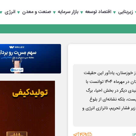
زیربنایی
اقتصاد توسعه
بازار سرمایه
صنعت و معدن
انرژی
تخصصی انرژی‌های نو و تجدیدپذیر با حضور استاندار اصفهان
ز خوزستان، یادآور این حقیقت
است که هنوز در قلب صنایع کشور، موتور اراده می‌تپد. فولاد خوزستان در مهرماه ۱۴۰۴ توانست با
تُن شمش فولادی و همچنین ثبت ۵ رکورد تولیدی دیگر در بخش احیا، برگ
ت، بلکه نشانه‌ای از بلوغ
ر فشار تحریم، ناترازی انرژی و
۱۳