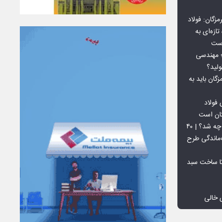
گان: فولاد
ازه‌ای به
است
 بورس کالا؛ مهندسی
لید؟
ان باید به
فولاد
تان است
افق ۱۵ میلیون تنی فولاد سنگان چه شد؟ | ۴۰
‌ماندگی طرح
تا ساخت سبد
 خالی