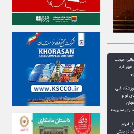
هانی؛ قیمت
ی
وزشگاه فنی
ی نو و
فهان
بداری مدیریت
ز ابهام
نگ در پیش