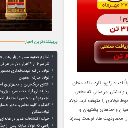
پربیننده‌ترین اخبار
تداوم صعود مس در بازارهای ج
فلز سرخ از ۱۴هزار دلار در هر تن عبور کرد
فولاد در تله قیمت‌گذاری دستور
فولاد مبارکه اصفهان
ً اعداد رکورد تازه، بلکه منطق
افتتاح بزرگ‌ترین و مجهزترین آم
وحرفه ای آزاد تخصصی انرژی‌ها
ی و دانش. در سالی که قطعی
تجدیدپذیر با حضور استاندار اص
ط فولادی را متوقف کرد، فولاد
گفتگو با کاوه معلمی، مدیر حسا
میان واحدهای پشتیبان و
فولادسنگان
از دل محدودیت ها، فرصت بسازد.
حیات اکتشافات غدیر در هاله‌ای ا
راهی که فولاد مبارکه پس از ج