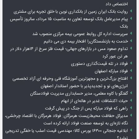
اختصاص داد
روایت بانک ایران زمین از بانکداری نوین با خلق تجربه برای مشتری
پیام مدیرعامل بانک توسعه تعاون به مناسبت ۱۵ مرداد، سالروز تأسیس
بانک
سرپرست اداره کل روابط عمومی بیمه مرکزی منصوب شد
خدمت به بازنشستگان‌را افتخار بیمه دی می دانیم
تداوم صعود مس در بازارهای جهانی؛ قیمت فلز سرخ از ۱۴هزار دلار در
هر تن عبور کرد
فولاد در تله قیمت‌گذاری دستوری
فولاد مبارکه اصفهان
افتتاح بزرگ‌ترین و مجهزترین آموزشگاه فنی وحرفه ای آزاد تخصصی
انرژی‌های نو و تجدیدپذیر با حضور استاندار اصفهان
گفتگو با کاوه معلمی، مدیر حسابداری مدیریت فولادسنگان
حیات اکتشافات غدیر در هاله‌ای از ابهام
راهی که فولاد مبارکه پس از جنگ در پیش گرفت
مدیرکل حفاظت محیط‌زیست هرمزگان: فولاد هرمزگان با اقتصاد چرخشی،
نگاه تازه‌ای به توسعه صنعت فولاد ارائه کرده است
ابلاغیه جنجالی ۱۶۳۰۰ بورس کالا؛ مهندسی قیمت اسلب یا خفگی تدریجی
تولید؟