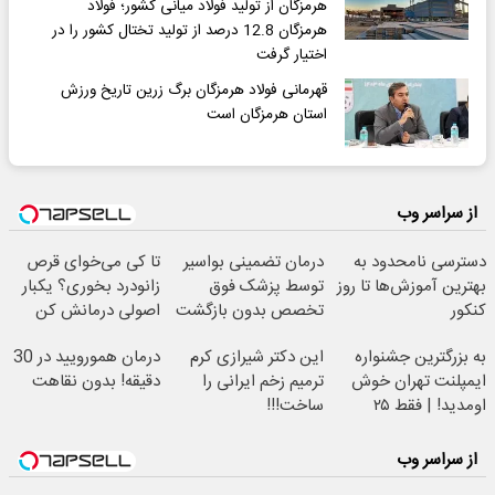
هرمزگان از تولید فولاد میانی کشور؛ فولاد
هرمزگان 12.8 درصد از تولید تختال کشور را در
اختیار گرفت
قهرمانی فولاد هرمزگان برگ زرین تاریخ ورزش
استان هرمزگان است
از سراسر وب
دسترسی نامحدود به
درمان تضمینی بواسیر
تا کی می‌خوای قرص
بهترین آموزش‌ها تا روز
توسط پزشک فوق
زانودرد بخوری؟ یکبار
کنکور
تخصص بدون بازگشت
اصولی درمانش کن
به بزرگترین جشنواره
این دکتر شیرازی کرم
درمان همورویید در 30
ایمپلنت تهران خوش
ترمیم زخم ایرانی را
دقیقه! بدون نقاهت
اومدید! | فقط ۲۵
ساخت!!!
میلیون !
از سراسر وب