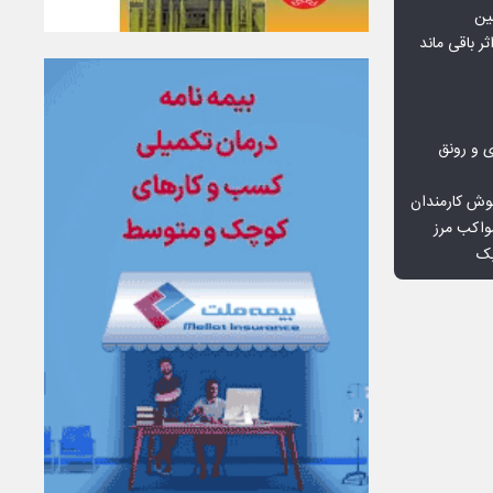
ین
ثر باقی ماند
ی و رونق
وش کارمندان
واکب مرز
یک