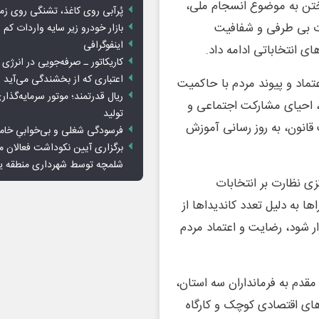
اختن به موضوع انسجام ملی،
پُرآبی روی کاغذ، تشنگی روی زم
ت بی طرفی و شفافیت
بازار خودرو زیر سایه واردات کم ا
اینفوگرافی
ای انتخاباتی ادامه داد.
کاریکاتور ـ صرفه‌جویی در انرژی
اعتباری که از بخشندگی می‌آید
تماد و پیوند مردم با حاکمیت
ریال قدرتمند؛ موتور سرمایه‌گذار
ت، احیای مشارکت اجتماعی و
تولید
قانون، به روز رسانی آموزش
فرسودگی شغلی و بی‌خوابیِ خام
برگزاری آیین نکوداشت فعالان م
شلمچه توسط شهرداری منطقه 
ی نظارت بر انتخابات
ا به دلیل تعدد کاندیداها از
ر شود، رضایت و اعتماد مردم
قدم به فرمانداران سه استان،
ای اقتصادی کوچک و کارگاه