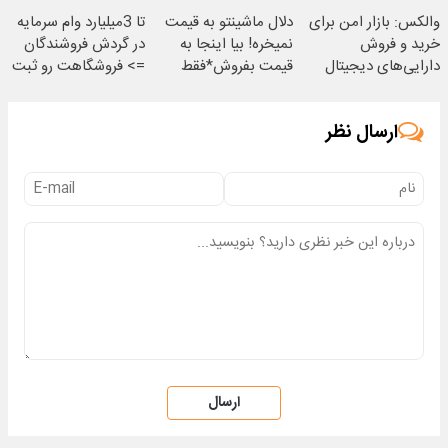
تماس
والکس: بازار امن برای
دلال ماشینتو به قیمت
تا 3میلیارد وام سرمایه
خرید و فروش
نمیخره! بیا اینجا به
در گردش فروشندگان
دارایی‌های دیجیتال
قیمت بفروش*فقط
=> فروشگاهت رو ثبت
خریدار واقعی*
کن
ارسال نظر
ارسال