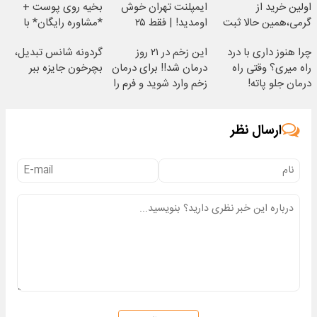
اولین خرید از
ایمپلنت تهران خوش
بخیه روی پوست +
گرمی،همین حالا ثبت
اومدید! | فقط ۲۵
*مشاوره رایگان* با
نام کن
میلیون !
متخصص بگیرید
چرا هنوز داری با درد
این زخم در ۲۱ روز
گردونه شانس تبدیل،
راه میری؟ وقتی راه
درمان شد!! برای درمان
بچرخون جایزه ببر
درمان جلو پاته!
زخم وارد شوید و فرم را
پر کنید
ارسال نظر