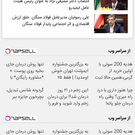
انتصاب دکتر سمیعی نژاد به عنوان رئیس هیئت
عامل ایمیدرو
علی رسولیان مدیرعامل فولاد سنگان: خلق ارزش
اقتصادی و اثر اجتماعی پایدار فولاد سنگان
از سراسر وب
هدیه 200 سوتی با
به بزرگترین جشنواره
تنها روش درمان جای
اولین خرید از
ایمپلنت تهران خوش
بخیه روی پوست +
گرمی،همین حالا ثبت
اومدید! | فقط ۲۵
*مشاوره رایگان* با
نام کن
میلیون !
متخصص بگیرید
چرا هنوز داری با درد
این زخم در ۲۱ روز
گردونه شانس تبدیل،
راه میری؟ وقتی راه
درمان شد!! برای درمان
بچرخون جایزه ببر
درمان جلو پاته!
زخم وارد شوید و فرم را
پر کنید
از سراسر وب
هدیه 200 سوتی با
به بزرگترین جشنواره
تنها روش درمان جای