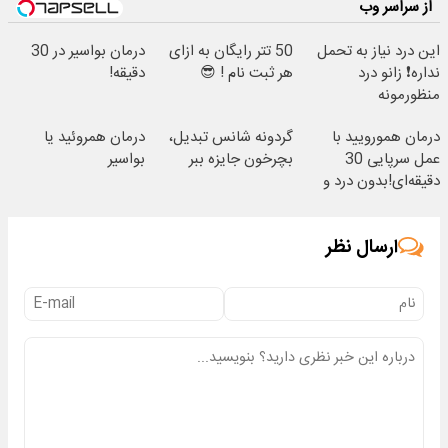
از سراسر وب
این درد نیاز به تحمل
50 تتر رایگان به ازای
درمان بواسیر در 30
نداره❗ زانو درد
هر ثبت نام ! 😎
دقیقه!
منظورمونه
درمان همورویید با
گردونه شانس تبدیل،
درمان همروئید یا
عمل سرپایی 30
بچرخون جایزه ببر
بواسیر
دقیقه‌ای!بدون درد و
خونریزی، بدون نیاز
ارسال نظر