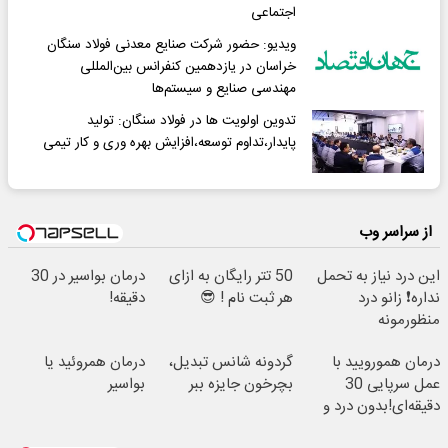
اجتماعی
ویدیو: حضور شرکت صنایع معدنی فولاد سنگان
خراسان در یازدهمین کنفرانس بین‌المللی
مهندسی صنایع و سیستم‌ها
تدوین اولویت ها در فولاد سنگان: تولید
پایدار،تداوم توسعه،افزایش بهره وری و کار تیمی
از سراسر وب
این درد نیاز به تحمل
50 تتر رایگان به ازای
درمان بواسیر در 30
نداره❗ زانو درد
هر ثبت نام ! 😎
دقیقه!
منظورمونه
درمان همورویید با
گردونه شانس تبدیل،
درمان همروئید یا
عمل سرپایی 30
بچرخون جایزه ببر
بواسیر
دقیقه‌ای!بدون درد و
خونریزی، بدون نیاز