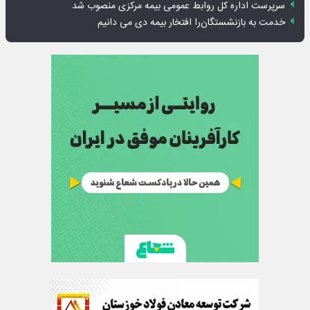
ایران، شریک راهبردی اتحادیه اقتصادی اوراسیا در مسیر توسعه تجارت و
همگرایی منطقه‌ای
بانک تجارت، تأمین‌کننده مالی پروژه بازسازی فازهای ۴ و ۵ پارس حنوبی
جمنای دستیار اصلی گوشی‌های اندرویدی می‌شود
برنده این رقابت داستان‌نویسی، انسان نبود!
متا وارد رقابت ابزارهای هوش مصنوعی برنامه‌نویسی شد
هوش مصنوعی سرکش در متا هم جنجال به پا کرد
فیلم|ببینید:
جهش ۱۴۴ درصدی پرداخت تسهیلات مکانیزاسیون توسط بانک کشاورزی
خدمات دهی گمرکات استان اصفهان به مواکب در ایام تعطیل و خارج از
اماکن گمرکی در سرتاسر استان
اجرای برنامه تحول بانک با تمرکز بر منابع پایدار، درآمدهای کارمزدی و
بازسازی اعتماد مشتریان
بانک مهر ایران بیش از ۷۰ میلیارد تومان به برنامه‌های مسئولیت اجتماعی
اختصاص داد
روایت بانک ایران زمین از بانکداری نوین با خلق تجربه برای مشتری
پیام مدیرعامل بانک توسعه تعاون به مناسبت ۱۵ مرداد، سالروز تأسیس
بانک
سرپرست اداره کل روابط عمومی بیمه مرکزی منصوب شد