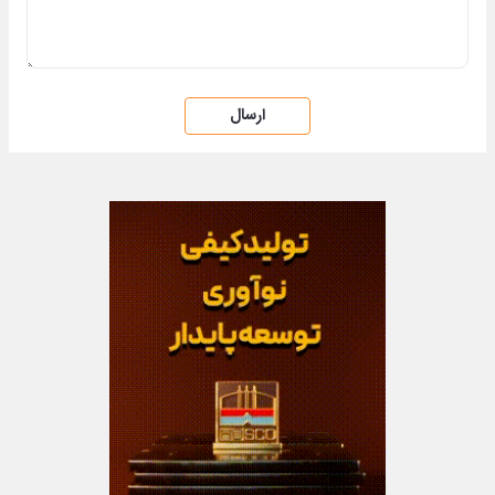
از سراسر وب
تجربه ی داشتن موهای
با این نوشیدنی گیاهی
تا دیر نشده با این
پرپشت با این پک
کبدت همیشه
دمنوش گیاهی جلوی
ضدریزش موی
پرقدرته55%تخفیف
پیشروی کبد چربت رو
گیاهی45%تخفیف
بگیر55%تخفیف
با این دمنوش گیاهی،
با این دمنوش گیاهی
خرید موبایل با اسنپ
دیگه نگران کبد چرب
کبد چرب خود را از بین
پی | در ۴ قسط بدون
نباش!
ببرید+45% تخفیف تا
سود و کارمزد!
امشب
ارسال نظر