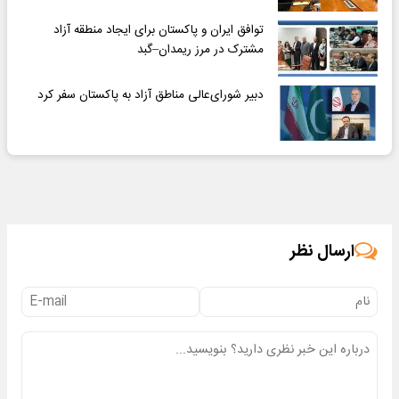
پاکستان در جریان سفر رئیس‌جمهور به اسلام‌آباد
توافق ایران و پاکستان برای ایجاد منطقه آزاد
مشترک در مرز ریمدان–گبد
دبیر شورای‌عالی مناطق آزاد به پاکستان سفر کرد
از سراسر وب
تجربه ی داشتن موهای
با این نوشیدنی گیاهی
تا دیر نشده با این
پرپشت با این پک
کبدت همیشه
دمنوش گیاهی جلوی
ضدریزش موی
پرقدرته55%تخفیف
پیشروی کبد چربت رو
گیاهی45%تخفیف
بگیر55%تخفیف
با این دمنوش گیاهی،
با این دمنوش گیاهی
خرید موبایل با اسنپ
دیگه نگران کبد چرب
کبد چرب خود را از بین
پی | در ۴ قسط بدون
نباش!
ببرید+45% تخفیف تا
سود و کارمزد!
امشب