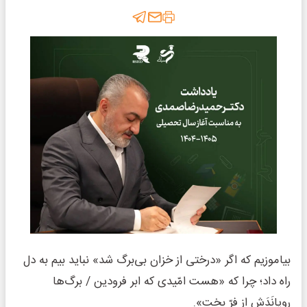
بیاموزیم که اگر «درختی از خزان بی‌برگ شد» نباید بیم به دل
راه داد؛ چرا که «هست امّیدی که ابر فرودین / برگ‌ها
رویانَدَش از فرّ بخت».