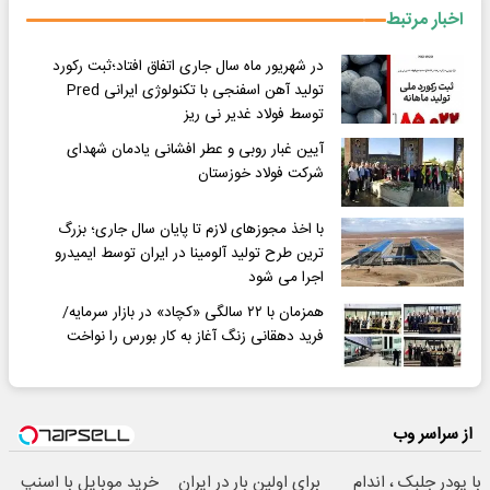
اخبار مرتبط
در شهریور ماه سال جاری اتفاق افتاد؛ثبت رکورد
تولید آهن اسفنجی با تکنولوژی ایرانی Pred
توسط فولاد غدیر نی ریز
آیین غبار روبی و عطر افشانی یادمان شهدای
شرکت فولاد خوزستان
با اخذ مجوزهای لازم تا پایان سال جاری؛ بزرگ
ترین طرح تولید آلومینا در ایران توسط ایمیدرو
اجرا می شود
همزمان با ۲۲ سالگی «کچاد» در بازار سرمایه/
فرید دهقانی زنگ آغاز به کار بورس را نواخت
از سراسر وب
با پودر جلبک ، اندام
برای اولین بار در ایران
خرید موبایل با اسنپ