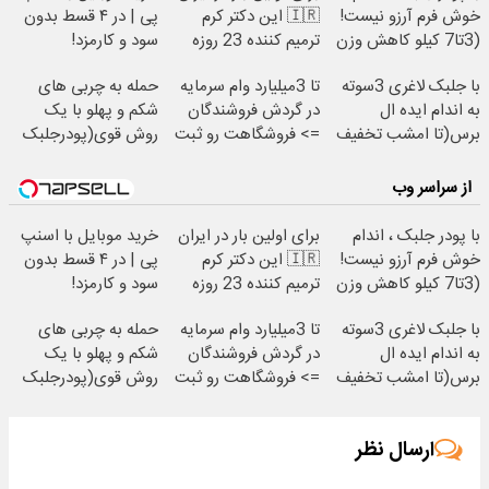
خوش فرم آرزو نیست!
🇮🇷 این دکتر کرم
پی | در ۴ قسط بدون
(3تا7 کیلو کاهش وزن
ترمیم کننده 23 روزه
سود و کارمزد!
در یک ماه)
ساخت!
با جلبک لاغری 3سوته
تا 3میلیارد وام سرمایه
حمله به چربی های
به اندام ایده ال
در گردش فروشندگان
شکم و پهلو با یک
برس(تا امشب تخفیف
=> فروشگاهت رو ثبت
روش قوی(پودرجلبک
ویژه)
کن
سبز45%تخفیف)
از سراسر وب
با پودر جلبک ، اندام
برای اولین بار در ایران
خرید موبایل با اسنپ
خوش فرم آرزو نیست!
🇮🇷 این دکتر کرم
پی | در ۴ قسط بدون
(3تا7 کیلو کاهش وزن
ترمیم کننده 23 روزه
سود و کارمزد!
در یک ماه)
ساخت!
با جلبک لاغری 3سوته
تا 3میلیارد وام سرمایه
حمله به چربی های
به اندام ایده ال
در گردش فروشندگان
شکم و پهلو با یک
برس(تا امشب تخفیف
=> فروشگاهت رو ثبت
روش قوی(پودرجلبک
ویژه)
کن
سبز45%تخفیف)
ارسال نظر