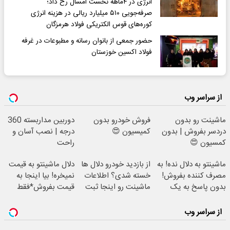
انرژی در ۴ماهه نخست امسال رخ داد؛
صرفه‌جویی ۵۱۰ میلیارد ریالی در هزینه انرژی
کوره‌های قوس الکتریکی فولاد هرمزگان
حضور جمعی از بانوان رسانه و مطبوعات در غرفه
فولاد اکسین خوزستان
از سراسر وب
ماشینت رو بدون
فروش خودرو بدون
دوربین مداربسته 360
دردسر بفروش | بدون
کمیسیون 😍
درجه | نصب آسان و
کمسیون 😍
راحت
ماشینتو به دلال نده! به
از بازدید خودرو دلال ها
دلال ماشینتو به قیمت
مصرف کننده بفروش!
خسته شدی؟ اطلاعات
نمیخره! بیا اینجا به
بدون پاسخ به یک
ماشینت رو اینجا ثبت
قیمت بفروش*فقط
تماس
کن
خریدار واقعی*
از سراسر وب