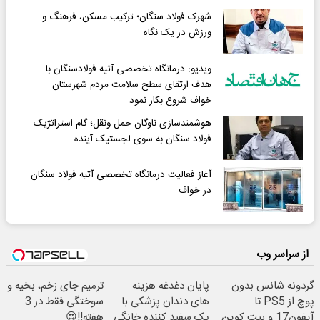
شهرک فولاد سنگان؛ ترکیب مسکن، فرهنگ و
ورزش در یک نگاه
ویدیو: درمانگاه تخصصی آتیه فولادسنگان با
هدف ارتقای سطح سلامت مردم شهرستان
خواف شروع بکار نمود
هوشمندسازی ناوگان حمل ونقل؛ گام استراتژیک
فولاد سنگان به سوی لجستیک آینده
آغاز فعالیت درمانگاه تخصصی آتیه فولاد سنگان
در خواف
از سراسر وب
گردونه شانس بدون
پایان دغدغه هزینه
ترمیم جای زخم، بخیه و
پوچ از PS5 تا
های دندان پزشکی با
سوختگی فقط در 3
آیفون17 و بیت کوین
پک سفید کننده خانگی
هفته!!😍