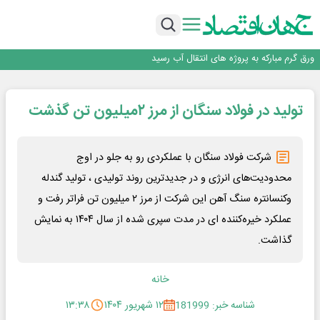
نمایشگاهی برگزار می‌شود
عرضه اولیه احیا استیل فولاد بافت
مدیرعامل جدید آلومینای ایران منصوب شد
ورق گرم مبارکه به پروژه های انتقال آب رسید
رونمایی فولاد غدیر نی ریز از سامانه ی « آقای پولاد»
بازگشت فرش ماشینی به اصفهان پس از هفت سال؛ دو نمایشگاه تخصصی در شهر
نمایشگاهی برگزار می‌شود
عرضه اولیه احیا استیل فولاد بافت
تولید در فولاد سنگان از مرز ۲میلیون تن گذشت
شرکت فولاد سنگان با عملکردی رو به جلو در اوج
محدودیت‌های انرژی و در جدیدترین روند تولیدی ، تولید گندله
وکنسانتره سنگ آهن این شرکت از مرز ۲ میلیون تن فراتر رفت و
عملکرد خیره‌کننده ای در مدت سپری شده از سال ۱۴۰۴ به نمایش
گذاشت.
خانه
شناسه خبر: 181999
۱۲ شهریور ۱۴۰۴
۱۳:۳۸