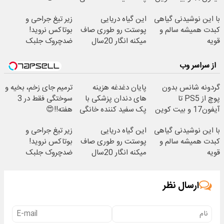
🔥
با این نوشیدنی گیاهی
این گیاه دریایی
زیر تیغ جراحی و
کبدت همیشه سالم و
پوستت رو طوری صاف
بوتاکس نروید!
قویه
میکنه انگار 20سال
ضدچروک جلبک
جوون شدی🔥
با40%تخفیف
از سراسر وب
گردونه شانس بدون
پایان دغدغه هزینه
ترمیم جای زخم، بخیه و
پوچ از PS5 تا
های دندان پزشکی با
سوختگی فقط در 3
آیفون17 و بیت کوین
پک سفید کننده خانگی
هفته!!😍
🔥
با این نوشیدنی گیاهی
این گیاه دریایی
زیر تیغ جراحی و
کبدت همیشه سالم و
پوستت رو طوری صاف
بوتاکس نروید!
قویه
میکنه انگار 20سال
ضدچروک جلبک
جوون شدی🔥
با40%تخفیف
ارسال نظر