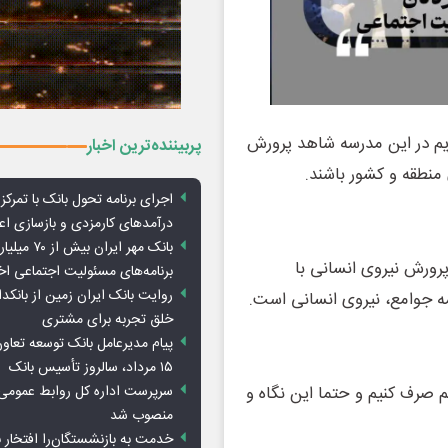
ریم در این مدرسه شاهد پرورش
پربیننده‌ترین اخبار
 منطقه و کشور باشند.
اجرای برنامه تحول بانک با تمرکز ب
درآمدهای کارمزدی و بازسازی اع
بانک مهر ایران ب
پرورش نیروی انسانی با
برنامه‌های مسئولیت اجتماعی ا
روایت بانک ایران زمین از بانکدا
ه جوامع، نیروی انسانی است.
خلق تجربه برای مشتری
پیام مدیرعامل بانک توسعه تعاو
۱۵ مرداد، سالروز تأسیس بانک
سرپرست اداره کل روابط عمومی 
م صرف کنیم و حتما این نگاه و
منصوب شد
خدمت به بازنشستگان‌را افتخار 