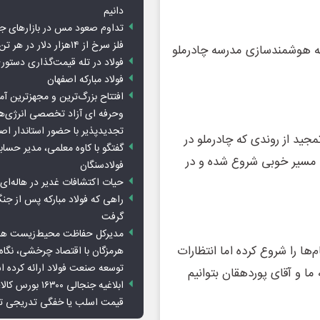
دانیم
تداوم صعود مس در بازارهای ج
فلز سرخ از ۱۴هزار دلار در هر تن عبور کرد
 به هوشمندسازی مدرسه چادرملو
فولاد در تله قیمت‌گذاری دستور
فولاد مبارکه اصفهان
افتتاح بزرگ‌ترین و مجهزترین آم
وحرفه ای آزاد تخصصی انرژی‌ها
تجدیدپذیر با حضور استاندار اص
مجید از روندی که چادرملو در
گفتگو با کاوه معلمی، مدیر حسا
 مسیر خوبی شروع شده و در
فولادسنگان
حیات اکتشافات غدیر در هاله‌ای ا
راهی که فولاد مبارکه پس از ج
گرفت
مدیرکل حفاظت محیط‌زیست هرمز
‌ها را شروع کرده اما انتظارات
هرمزگان با اقتصاد چرخشی، نگاه ت
توسعه صنعت فولاد ارائه کرده 
 ما و آقای پوردهقان بتوانیم
ابلاغیه جنجالی ۱۶۳۰۰
قیمت اسلب یا خفگی تدریجی تو