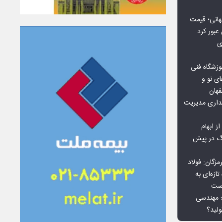
هانی؛ قیمت
ی
وزشگاه فنی
ی نو و
فهان
بداری مدیریت
ز ابهام
نگ در پیش
گان: فولاد
ازه‌ای به
است
 بورس کالا؛ مهندسی
لید؟