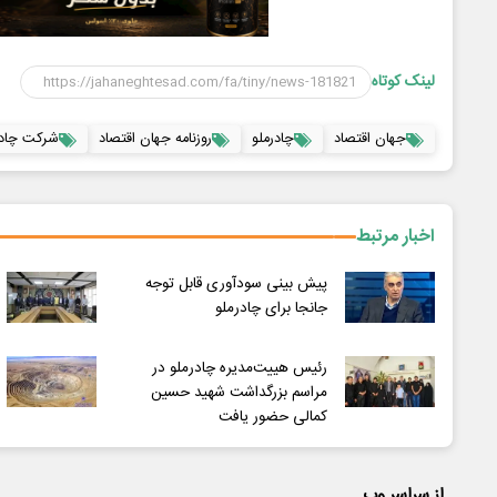
لینک کوتاه
جهان اقتصاد
چادرملو
روزنامه جهان اقتصاد
شرکت چادر
اخبار مرتبط
پیش بینی سودآوری قابل توجه
جانجا برای چادرملو
رئیس هییت‌مدیره چادرملو در
مراسم بزرگداشت شهید حسین
کمالی حضور یافت
از سراسر وب