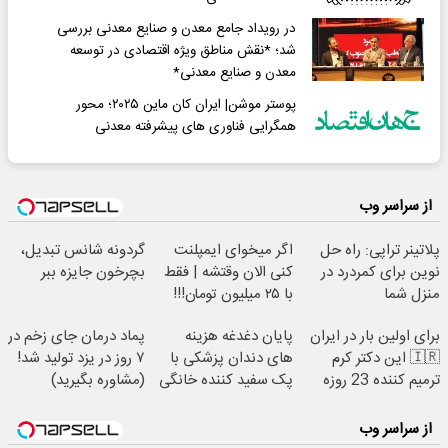
در رویداد جامع معدن و صنایع معدنی بررسی
شد؛ *نقش مناطق ویژه اقتصادی در توسعه
معدن و صنایع معدنی*
پوستر موشن| ایران کان‌ ماین ۲۰۲۵؛ محور
همگرایی فناوری‌ های پیشرفته معدنی
از سراسر وب
پلاتینر تراپی: راه حل
اگر میخوای ایمپلنت
گردونه شانس تبدیل،
نوین برای کمردرد در
کنی الان وقتشه | فقط
بچرخون جایزه ببر
منزل شما
با ۲۵ میلیون تومان!!!
برای اولین بار در ایران
پایان دغدغه هزینه
پماد درمان جای زخم در
🇮🇷 این دکتر کرم
های دندان پزشکی با
۷ روز در یزد تولید شد!
ترمیم کننده 23 روزه
پک سفید کننده خانگی
(مشاوره بگیرید)
ساخت!
از سراسر وب