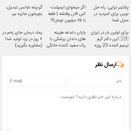
پلاتینر تراپی: راه حل
اگر میخوای ایمپلنت
گردونه شانس تبدیل،
نوین برای کمردرد در
کنی الان وقتشه | فقط
بچرخون جایزه ببر
منزل شما
با ۲۵ میلیون تومان!!!
برای اولین بار در ایران
پایان دغدغه هزینه
پماد درمان جای زخم در
🇮🇷 این دکتر کرم
های دندان پزشکی با
۷ روز در یزد تولید شد!
ترمیم کننده 23 روزه
پک سفید کننده خانگی
(مشاوره بگیرید)
ساخت!
ارسال نظر