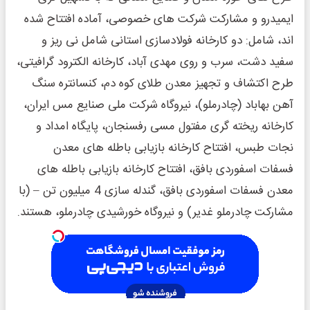
ایمیدرو و مشارکت شرکت های خصوصی، آماده افتتاح شده
اند، شامل: دو کارخانه فولادسازی استانی شامل نی ریز و
سفید دشت، سرب و روی مهدی آباد، کارخانه الکترود گرافیتی،
طرح اکتشاف و تجهیز معدن طلای کوه دم، کنسانتره سنگ
آهن بهاباد (چادرملو)، نیروگاه شرکت ملی صنایع مس ایران،
کارخانه ریخته گری مفتول مسی رفسنجان، پایگاه امداد و
نجات طبس، افتتاح کارخانه بازیابی باطله های معدن
فسفات اسفوردی بافق، افتتاح کارخانه بازیابی باطله های
معدن فسفات اسفوردی بافق، گندله سازی 4 میلیون تن – (با
مشارکت چادرملو غدیر) و نیروگاه خورشیدی چادرملو، هستند.