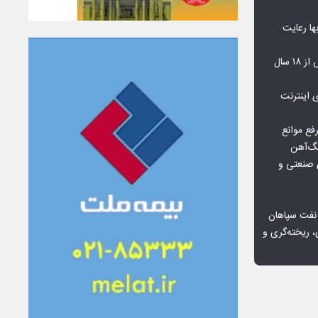
‌بها رعایت
مشکلات مسکن مهر پردیس پس از ۱۸ سال
اعمال ضریب ۲.۷ برای اینترنت
فع موانع
گ‌آهن
ی صنعتی و
 نفت سپاهان
، ریخته‌گری و