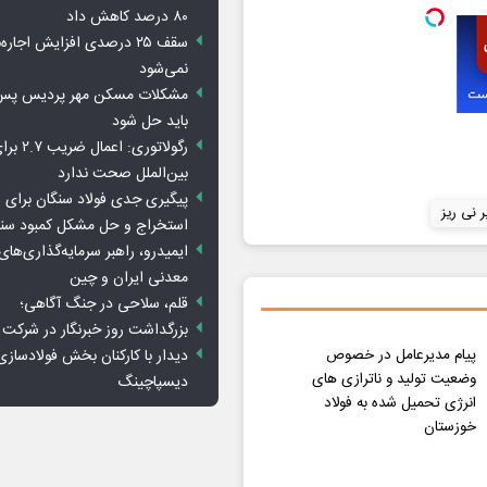
۸۰ درصد کاهش داد
سقف ۲۵ درصدی افزایش اجاره
نمی‌شود
باید حل شود
رگولاتوری: 
بین‌الملل صحت ندارد
پیگیری جدی فولاد سنگان برای ر
 نی ریز
استخراج و حل مشکل کمبود سن
ایمیدرو، راهبر سرمایه‌گذاری‌ها
معدنی ایران و چین
قلم، سلاحی در جنگ آگاهی؛
بزرگداشت روز خبرنگار در شرکت
دیدار با کارکنان بخش فولادسازی
پیام مدیرعامل در خصوص
وضعیت تولید و ناترازی های
دیسپاچینگ
انرژی تحمیل شده به فولاد
خوزستان