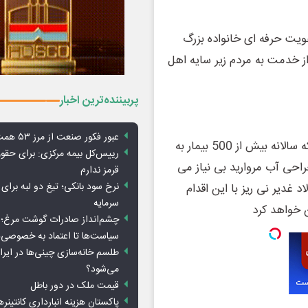
ویت حرفه ای خانواده بزرگ
از خدمت به مردم زیر سایه اهل
پربیننده‌ترین اخبار
عبور فکور صنعت از مرز ۵۳ همت درآمد
گفتنی است دستگاه فیکو بیمارستان شهدای سلامت نی ریز که سالانه بیش از 500 بیمار به
رییس‌کل بیمه مرکزی: برای حق
راحی آب مروارید بی نیاز می
قرمز ندارم
نرخ سود بانکی؛ تیغ دو لبه برای ت
 غدیر نی ریز با این اقدام
سرمایه
چشم‌انداز صادرات گوشت مرغ؛ از
سیاست‌ها تا اعتماد به خصوصی‌ه
طلسم خانه‌سازی چینی‌ها در ایر
می‌شود؟
قیمت ملک در دور باطل
پاکستان هزینه انبارداری کانتینره