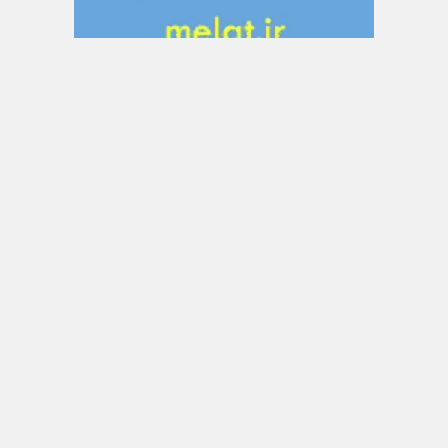
تبلیغات متنی
دانش جوین
بررسی و معرفی اپلیکیشن ها
آراد برندینگ
اتاق خبر کسب و کار های ایران
ثبت شرکت
پرداخت ارزی
ثبت شرکت فوری کاملا
خرید آنلاین طلای آب شده
تضمینی
بالابر ساختمانی
اکسپرس اینتری کانادا