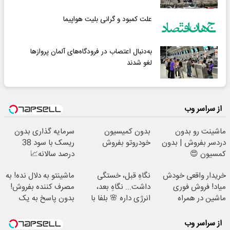
علت کمبود و گرانی بلیت هواپیما
به‌دنبال اعتصاب در فرودگاه‌های آلمان پروازها
لغو شدند
از سراسر وب
ماشینت رو بدون
بدون کمیسیون
سرمایه گذاری بدون
دردسر بفروش | بدون
خودروتو بفروش
ریسک با سود 38
کمسیون 😍
درصد سالانه📈
خریدار واقعی خودش
نگاهِ قبل، خستگی
ماشینتو به دلال نده! به
میاد! فروش فوری
داشت... نگاهِ بعد،
مصرف کننده بفروش!
ماشین در همراه
انرژی داره 🌸 بلفا با
بدون پاسخ به یک
مکانیک
25% تخفیف
تماس
از سراسر وب