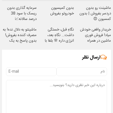
ماشینت رو بدون
بدون کمیسیون
سرمایه گذاری بدون
دردسر بفروش | بدون
خودروتو بفروش
ریسک با سود 38
کمسیون 😍
درصد سالانه📈
خریدار واقعی خودش
نگاهِ قبل، خستگی
ماشینتو به دلال نده! به
میاد! فروش فوری
داشت... نگاهِ بعد،
مصرف کننده بفروش!
ماشین در همراه
انرژی داره 🌸 بلفا با
بدون پاسخ به یک
مکانیک
25% تخفیف
تماس
ارسال نظر