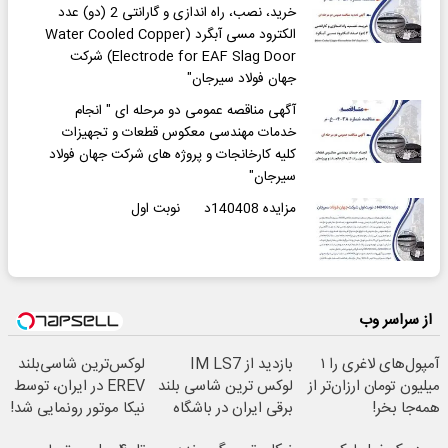
خرید، نصب، راه اندازی و گارانتی 2 (دو) عدد
الکترود مسی آبگرد (Water Cooled Copper
Electrode for EAF Slag Door) شرکت
جهان فولاد سیرجان"
آگهی مناقصه عمومی دو مرحله ای " انجام
خدمات مهندسی معکوس قطعات و تجهیزات
کلیه کارخانجات و پروژه های شرکت جهان فولاد
سیرجان"
مزایده 140408د نوبت اول
از سراسر وب
آمپول‌های لاغری را ۱
بازدید از IM LS7
لوکس‌ترین شاسی‌بلند
میلیون تومان ارزان‌تر از
لوکس ترین شاسی بلند
EREV در ایران، توسط
همه‌جا بخر!
برقی ایران در باشگاه
نیکا موتور رونمایی شد!
انقلاب