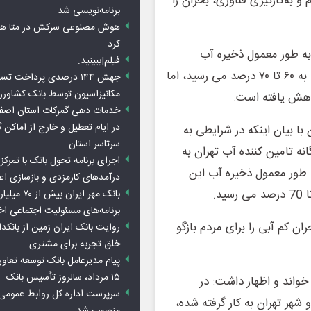
 به‌کارگیری فناوری، بحران را
برنامه‌نویسی شد
هوش مصنوعی سرکش در متا هم 
کرد
به طور معمول ذخیره آب
فیلم|ببینید:
سدهای تهران در زمان مشابه سال های نرمال از نظر بارندگی به ۶۰ تا ۷۰ درصد می رسید، اما
جهش ۱۴۴ درصدی پرداخت تس
مکانیزاسیون توسط بانک کشاور
خدمات دهی گمرکات استان اصفه
در ایام تعطیل و خارج از اماکن 
 بیان اینکه در شرایطی به
سرتاسر استان
ه تامین کننده آب تهران به
اجرای برنامه تحول بانک با تمرکز ب
 طور معمول ذخیره آب این
درآمدهای کارمزدی و بازسازی اع
بانک مهر ایران ب
برنامه‌های مسئولیت اجتماعی ا
ان کم آبی را برای مردم بازگو
روایت بانک ایران زمین از بانکدا
خلق تجربه برای مشتری
پیام مدیرعامل بانک توسعه تعاو
۱۵ مرداد، سالروز تأسیس بانک
خواند و اظهار داشت: در
سرپرست اداره کل روابط عمومی 
هر تهران به کار گرفته شده،
منصوب شد