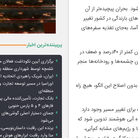
. بحران پیچیده‌تر از آن
های بارندگی در کشور تغییر
ل‌آسا، به‌جای تغذیه سفره‌های
پربیننده‌ترین اخبار
مصرف بیش از ۹۰ درصد آب تجدیدپذیر در کشاورزی با راندمان کمتر از ۴۰درصد و ضعف در
ن چشمه‌ها و رودخانه‌ها منجر
برگزاری آیین نکوداشت فعالان م
شلمچه توسط شهرداری منطقه 
ایران، شریک راهبردی اتحادیه ا
اوراسیا در مسیر توسعه تجارت و
ن اصلاح این الگو، هیچ راه
منطقه‌ای
بانک تجارت، تأمین‌کننده مالی پر
فازهای ۴ و ۵ پارس حنوبی
ای تغییر مسیر وجود دارد.
جمنای دستیار اصلی گوشی‌های ا
اه آبی هوشمند تدوین شود که
می‌شود
برنده این رقابت داستان‌نویسی، 
ا و رژیم‌های مشابه کم‌آبی،
متا وارد رقابت ابزارهای هوش 