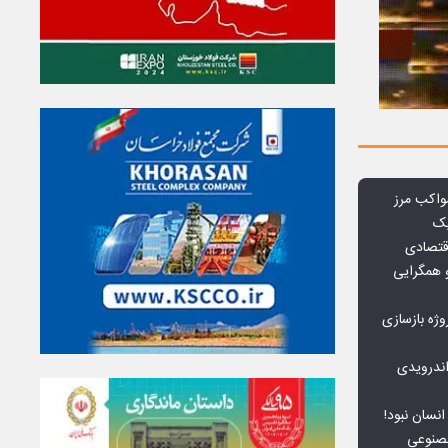
واکب مرز
یک
قتصادی
 همگرایی
وژه بازسازی
ندرویدی
انسان نبود!
مصنوعی