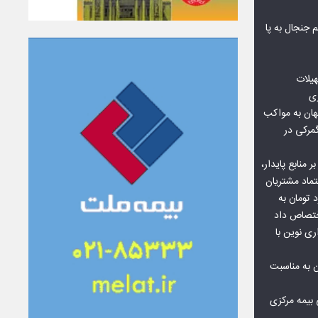
جنجال به پا
هیلات
زی
ان به مواکب
گمرکی در
ر منابع پایدار،
تماد مشتریان
یش از ۷۰ میلیارد تومان به
ختصاص داد
ری نوین با
ن به مناسبت
بیمه مرکزی