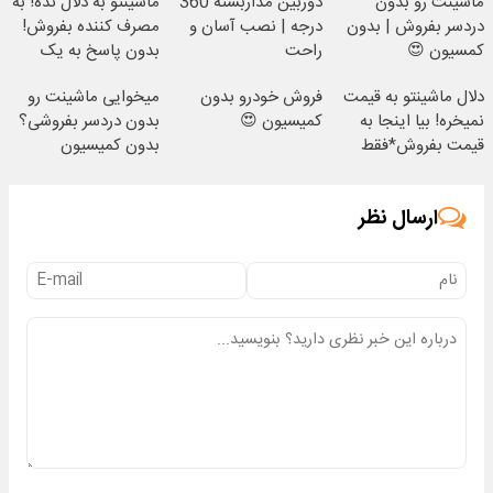
ماشینت رو بدون
دوربین مداربسته 360
ماشینتو به دلال نده! به
دردسر بفروش | بدون
درجه | نصب آسان و
مصرف کننده بفروش!
کمسیون 😍
راحت
بدون پاسخ به یک
تماس
دلال ماشینتو به قیمت
فروش خودرو بدون
میخوایی ماشینت رو
نمیخره! بیا اینجا به
کمیسیون 😍
بدون دردسر بفروشی؟
قیمت بفروش*فقط
بدون کمیسیون
خریدار واقعی*
ارسال نظر