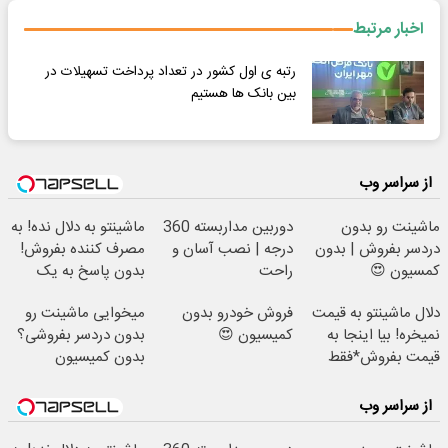
اخبار مرتبط
رتبه ی اول کشور در تعداد پرداخت تسهیلات در
بین بانک ها هستیم
از سراسر وب
ماشینت رو بدون
دوربین مداربسته 360
ماشینتو به دلال نده! به
دردسر بفروش | بدون
درجه | نصب آسان و
مصرف کننده بفروش!
کمسیون 😍
راحت
بدون پاسخ به یک
تماس
دلال ماشینتو به قیمت
فروش خودرو بدون
میخوایی ماشینت رو
نمیخره! بیا اینجا به
کمیسیون 😍
بدون دردسر بفروشی؟
قیمت بفروش*فقط
بدون کمیسیون
خریدار واقعی*
از سراسر وب