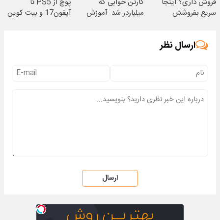
فروش داری؟ اینجا
کارتن خوابی که
پوچ از PS5 تا
سریع بفروشش
میلیاردر شد. آموزش
آیفون17 و بیت کوین
رایگان
🔥
ارسال نظر
ارسال