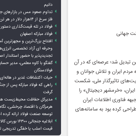
دانیم
تداوم صعود مس در بازارهای ج
فلز سرخ از ۱۴هزار دلار در هر تن عبور کرد
فولاد در تله قیمت‌گذاری دستور
لت جهانی
فولاد مبارکه اصفهان
افتتاح بزرگ‌ترین و مجهزترین آم
وحرفه ای آزاد تخصصی انرژی‌ها
تجدیدپذیر با حضور استاندار اص
سهمگین تبدیل شد؛ عرصه‌ای که در آن
گفتگو با کاوه معلمی، مدیر حسا
فولادسنگان
 مردم ایران و تلاش‌ جوانان و
حیات اکتشافات غدیر در هاله‌ای ا
ایت‌های تاثیرگذار ملی، شکست
راهی که فولاد مبارکه پس از ج
یران، «خرمشهر دیجیتال» را
گرفت
جبهه فناوری اطلاعات ایران
مدیرکل حفاظت محیط‌زیست هرمز
هرمزگان با اقتصاد چرخشی، نگاه ت
راحی کرده بود به سامانه‌های
توسعه صنعت فولاد ارائه کرده 
ابلاغیه جنجالی ۱۶۳۰۰
قیمت اسلب یا خفگی تدریجی تو