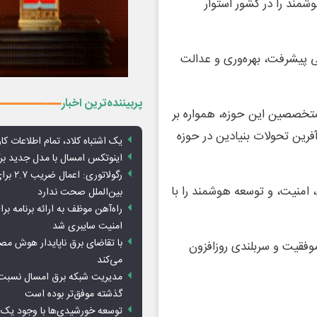
مند را در کشور استوار
ی پیشرفت، بهره‌وری و عدالت
پربیننده‌ترین اخبار
متخصصین این حوزه، همواره بر
آفرین تحولات بنیادین در حوزه
یک اشتباه کلاد، تمام اطلاعات کارب
اینوتکس امسال با مدل جدید برگ
رگولاتوری: 
 امنیت، و توسعه هوشمند را با
بین‌الملل صحت ندارد
راه‌آهن موظف به ارائه برنامه برا
امنیت سایبری شد
با تقاضای برق ناپایدار هوش م
 موفقیت و سربلندی روزافزون
می‌کند
مدیریت شبکه برق امسال نسبت 
گذشته موفق‌تر بوده است
توسعه خورشیدی‌ها با وجود یک 