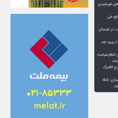
گاه‌های خورشیدی
یع طی
 در تابستان
 از ورود چه
 انتظارسیاست
مات
 کالابرگ
افت ۳۴ درصدی فروش خودروسازان؛ ۱۵۵
شد