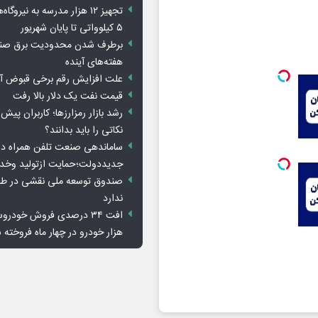
تجهیز ۱۲ هزار مدرسه به نیرو
۵ کیلوواتی تا پایان شهریور
برطرف شدن محدودیت‌ برق صنا
هفته‌های آینده
علت افزایش رقم برخی قبوض آب
قیمت نفت یک دلار بالا رفت
رشد بازار رمزارزها؛ کاربران پیش
نکاتی را باید بدانند؟
ساماندهی صنعت تلفن همراه در
جدیددولت؛حمایت ازتولید وخد
صندوق توسعه ملی نقشی در طرح
ندارد
هزار خودرو در چهار ماه فروخته 