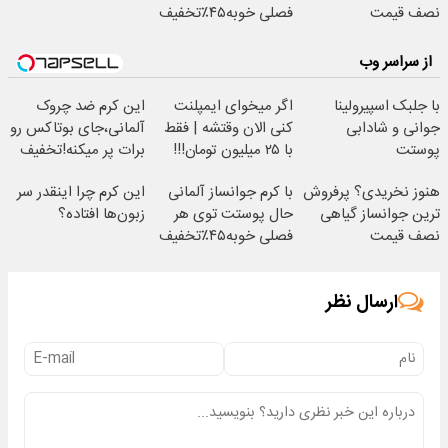
نصف قیمت
فصلی خوبه۴۵٪تخفیف
از سراسر وب
با جلبک اسپیرولینا
اگر میخوای ایمپلنت
این کرم ضد چروک
جوانی و شادابی
کنی الان وقتشه | فقط
آلمانی،جای بوتاکس رو
پوستت
با ۲۵ میلیون تومان!!!
برات پر میکنه!تخفیف
تضمینه50%تخفیف
تا امشب
هنوز نخریدی؟ پرفروش
با کرم جوانساز آلمانی
این کرم چرا اینقدر سر
ترین جوانساز گیاهی
حال پوستت توی هر
زبون‌ها افتاده؟
نصف قیمت
فصلی خوبه۴۵٪تخفیف
ارسال نظر