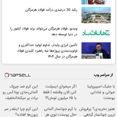
رشد 30 درصدی درآمد فولاد هرمزگان
ویدیو: فولاد هرمزگان می‌تواند برند فولاد کشور را
در دنیا توسعه دهد
تأمین انرژی پایدار، تداوم تولید حداکثری و
اولویت‌بندی پروژه‌ها سه راهبرد کلیدی فولاد
هرمزگان در سال ۱۴۰۴
از سراسر وب
با جلبک اسپیرولینا
اگر میخوای ایمپلنت
این کرم ضد چروک
جوانی و شادابی
کنی الان وقتشه | فقط
آلمانی،جای بوتاکس رو
پوستت
با ۲۵ میلیون تومان!!!
برات پر میکنه!تخفیف
تضمینه50%تخفیف
تا امشب
هنوز نخریدی؟ پرفروش
با کرم جوانساز آلمانی
این کرم چرا اینقدر سر
ترین جوانساز گیاهی
حال پوستت توی هر
زبون‌ها افتاده؟