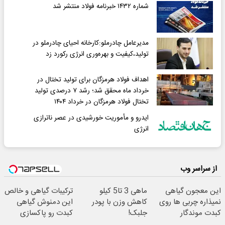
شماره ۱۴۳۲ خبرنامه فولاد منتشر شد
مدیرعامل چادرملو:کارخانه احیای چادرملو در
تولید،کیفیت و بهره‌وری انرژی رکورد زد
اهداف فولاد هرمزگان برای تولید تختال در
خرداد ماه محقق شد؛ رشد ۷ درصدی تولید
تختال فولاد هرمزگان در خرداد ۱۴۰۴
ایدرو و مأموریت خورشیدی در عصر ناترازی
انرژی
از سراسر وب
این معجون گیاهی
ماهی 3 تا5 کیلو
ترکیبات گیاهی و خالص
نمیذاره چربی ها روی
کاهش وزن با پودر
این دمنوش گیاهی
کبدت موندگار
جلبک!
کبدت رو پاکسازی
بشن55%تخفیف
میکنه