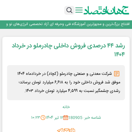
تداوم صعود مس در بازارهای جهانی؛ قیمت فلز سرخ از ۱۴هزار دلار در هر تن عبور کرد
فولاد در تله قیمت‌گذاری دستوری
فولاد مبارکه اصفهان
افتتاح بزرگ‌ترین و مجهزترین آموزشگاه فنی وحرفه ای آزاد تخصصی انرژی‌های نو و
تجدیدپذیر با حضور استاندار اصفهان
گفتگو با کاوه معلمی، مدیر حسابداری مدیریت فولادسنگان
تداوم صعود مس در بازارهای جهانی؛ قیمت فلز سرخ از ۱۴هزار دلار در هر تن عبور کرد
رشد ۴۴ درصدی فروش داخلی چادرملو در خرداد
فولاد در تله قیمت‌گذاری دستوری
۱۴۰۴
شرکت معدنی و صنعتی چادرملو (کچاد) در خردادماه ۱۴۰۴
موفق شد فروش داخلی خود را به ۶,۶۱۸ میلیارد تومان برساند؛
رشدی چشمگیر نسبت به ۴,۵۹۹ میلیارد تومان خرداد ۱۴۰۳.
خانه
شناسه خبر: 180905
۱۲ تیر ۱۴۰۴
۱۰:۲۳