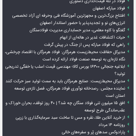
فولاد در تله قیمت‌گذاری دستوری
فولاد مبارکه اصفهان
افتتاح بزرگ‌ترین و مجهزترین آموزشگاه فنی وحرفه ای آزاد تخصصی
انرژی‌های نو و تجدیدپذیر با حضور استاندار اصفهان
گفتگو با کاوه معلمی، مدیر حسابداری مدیریت فولادسنگان
حیات اکتشافات غدیر در هاله‌ای از ابهام
راهی که فولاد مبارکه پس از جنگ در پیش گرفت
مدیرکل حفاظت محیط‌زیست هرمزگان: فولاد هرمزگان با اقتصاد چرخشی،
نگاه تازه‌ای به توسعه صنعت فولاد ارائه کرده است
ابلاغیه جنجالی ۱۶۳۰۰ بورس کالا؛ مهندسی قیمت اسلب یا خفگی تدریجی
تولید؟
مدیرکل محیط‌زیست: صنایع هرمزگان باید به سمت تولید سبز حرکت کنند
نماینده مجلس: رصدخانه نوآوری فولاد هرمزگان، فصل تازه‌ی توسعه
استان است
افق ۱۵ میلیون تنی فولاد سنگان چه شد؟ | ۴۰ روز توقف، بحران خوراک و
عقب‌ماندگی طرح توسعه
از خرید آنلاین طلا، نقره و مس تا ساخت سبد سرمایه‌گذاری با زرپی
روزنامه ۱۴ مرداد
پارادوکس سدهای پُر و سفره‌های خالی