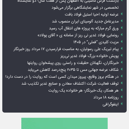
بازگشت فرش ماشینی به اصفهان پس از هفت سال؛ دو نمایشگاه
تخصصی در شهر نمایشگاهی برگزار می‌شود
عرضه اولیه احیا استیل فولاد بافت
مدیرعامل جدید آلومینای ایران منصوب شد
ورق گرم مبارکه به پروژه های انتقال آب رسید
رونمایی فولاد غدیر نی ریز از سامانه ی « آقای پولاد»
مزیت کلیدی “فملی” در ۱۴۰۵
پیام تبریک علی رسولیان، به مناسبت فرارسیدن ۱۷ مرداد روز خبرنگار
پویش خانواده بزرگ فولاد غدیر نی‌ریز
خبرنگاران، نگهبانان حقیقت و راستی روی پیشخوان روایت­ها
شکاف عرضه جهانی مس تا ۲۰۳۵ پنج‌درصد کاهش می‌یابد
در هنگام بروز وقایع، پیروز میدان کسی است که روایت را در دست دارد!
توقف فعالیت شرکت اکتشاف معادن و صنایع غدیر تکذیب شد
هر همکار، یک خبرنگار؛ هر خانواده یک روایت
روزنامه ۱۸ مرداد
اینفوگرافی