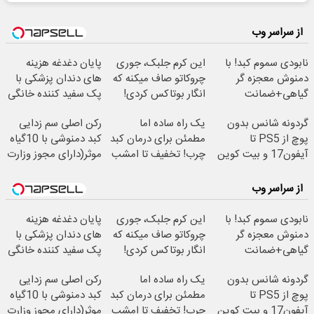
از سراسر وب
نابودی سموم کبد! با
این کرم جلبک، جوری
پایان دغدغه هزینه
دمنوش معجزه گر
چروکاتو صاف میکنه که
های دندان پزشکی با
گیاهی+ضمانت
انگار بوتاکس کردی!
پک سفید کننده خانگی
مرجوعیfile:///C:/Users
(تخفیف ویژه)
گردونه شانس بدون
یک راه ساده اما
رکن اصلی سم زدایی
پوچ از PS5 تا
مطمئن برای درمان کبد
کبد دمنوشی با 10گیاه
آیفون17 و بیت کوین
چرب! تخفیف تا امشب
موثر(دارای مجوز وزارت
🔥
بهداشت)
از سراسر وب
نابودی سموم کبد! با
این کرم جلبک، جوری
پایان دغدغه هزینه
دمنوش معجزه گر
چروکاتو صاف میکنه که
های دندان پزشکی با
گیاهی+ضمانت
انگار بوتاکس کردی!
پک سفید کننده خانگی
مرجوعیfile:///C:/Users
(تخفیف ویژه)
گردونه شانس بدون
یک راه ساده اما
رکن اصلی سم زدایی
پوچ از PS5 تا
مطمئن برای درمان کبد
کبد دمنوشی با 10گیاه
آیفون17 و بیت کوین
چرب! تخفیف تا امشب
موثر(دارای مجوز وزارت